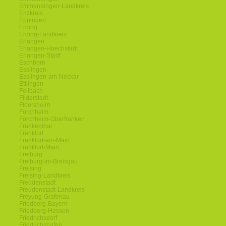
Emmendingen-Landkreis
Enzkreis
Eppingen
Erding
Erding-Landkreis
Erlangen
Erlangen-Hoechstadt
Erlangen-Stadt
Eschborn
Esslingen
Esslingen-am-Neckar
Ettlingen
Fellbach
Filderstadt
Floersheim
Forchheim
Forchheim-Oberfranken
Frankenthal
Frankfurt
Frankfurt-am-Main
Frankfurt-Main
Freiburg
Freiburg-im-Breisgau
Freising
Freising-Landkreis
Freudenstadt
Freudenstadt-Landkreis
Freyung-Grafenau
Friedberg-Bayern
Friedberg-Hessen
Friedrichsdorf
Friedrichshafen