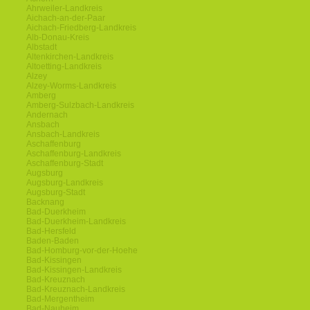
Ahrweiler-Landkreis
Aichach-an-der-Paar
Aichach-Friedberg-Landkreis
Alb-Donau-Kreis
Albstadt
Altenkirchen-Landkreis
Altoetting-Landkreis
Alzey
Alzey-Worms-Landkreis
Amberg
Amberg-Sulzbach-Landkreis
Andernach
Ansbach
Ansbach-Landkreis
Aschaffenburg
Aschaffenburg-Landkreis
Aschaffenburg-Stadt
Augsburg
Augsburg-Landkreis
Augsburg-Stadt
Backnang
Bad-Duerkheim
Bad-Duerkheim-Landkreis
Bad-Hersfeld
Baden-Baden
Bad-Homburg-vor-der-Hoehe
Bad-Kissingen
Bad-Kissingen-Landkreis
Bad-Kreuznach
Bad-Kreuznach-Landkreis
Bad-Mergentheim
Bad-Nauheim