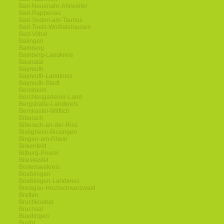
Bad-Neuenahr-Ahrweiler
Bad-Rappenau
Bad-Soden-am-Taunus
Bad-Toelz-Wolfratshausen
Bad-Vilbel
Balingen
Bamberg
Bamberg-Landkreis
Baunatal
Bayreuth
Bayreuth-Landkreis
Bayreuth-Stadt
Bensheim
Berchtesgadener-Land
Bergstraße-Landkreis
Bernkastel-Wittlich
Biberach
Biberach-an-der-Riss
Bietigheim-Bissingen
Bingen-am-Rhein
Birkenfeld
Bitburg-Pruem
Blieskastel
Bodenseekreis
Boeblingen
Boeblingen-Landkreis
Breisgau-Hochschwarzwald
Bretten
Bruchkoebel
Bruchsal
Buedingen
Buehl