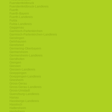
Fuerstenfeldbruck
Fuerstenfeldbruck-Landkreis
Fuerth
Fuerth-Bayern
Fuerth-Landkreis
Fulda
Fulda-Landkreis
Gaggenau
Garmisch-Partenkirchen
Garmisch-Partenkirchen-Landkreis
Geislingen
Gelnhausen
Geretsried
Germering-Oberbayern
Germersheim
Germersheim-Landkreis
Gersthofen
Giengen
Giessen
Giessen-Landkreis
Goeppingen
Goeppingen-Landkreis
Griesheim
Gross-Gerau
Gross-Gerau-Landkreis
Gross-Umstadt
Guenzburg-Landkreis
Hanau
Hassberge-Landkreis
Hassloch
Hattersheim
Heidelberg