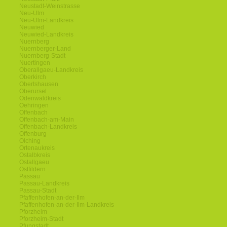
Neustadt-Weinstrasse
Neu-Ulm
Neu-Ulm-Landkreis
Neuwied
Neuwied-Landkreis
Nuernberg
Nuernberger-Land
Nuernberg-Stadt
Nuertingen
Oberallgaeu-Landkreis
Oberkirch
Obertshausen
Oberursel
Odenwaldkreis
Oehringen
Offenbach
Offenbach-am-Main
Offenbach-Landkreis
Offenburg
Olching
Ortenaukreis
Ostalbkreis
Ostallgaeu
Ostfildern
Passau
Passau-Landkreis
Passau-Stadt
Pfaffenhofen-an-der-Ilm
Pfaffenhofen-an-der-Ilm-Landkreis
Pforzheim
Pforzheim-Stadt
Pfungstadt