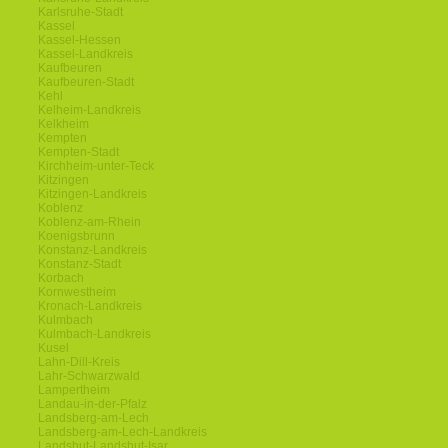
Karlsruhe-Stadt
Kassel
Kassel-Hessen
Kassel-Landkreis
Kaufbeuren
Kaufbeuren-Stadt
Kehl
Kelheim-Landkreis
Kelkheim
Kempten
Kempten-Stadt
Kirchheim-unter-Teck
Kitzingen
Kitzingen-Landkreis
Koblenz
Koblenz-am-Rhein
Koenigsbrunn
Konstanz-Landkreis
Konstanz-Stadt
Korbach
Kornwestheim
Kronach-Landkreis
Kulmbach
Kulmbach-Landkreis
Kusel
Lahn-Dill-Kreis
Lahr-Schwarzwald
Lampertheim
Landau-in-der-Pfalz
Landsberg-am-Lech
Landsberg-am-Lech-Landkreis
Landshut-Landshut-Isar