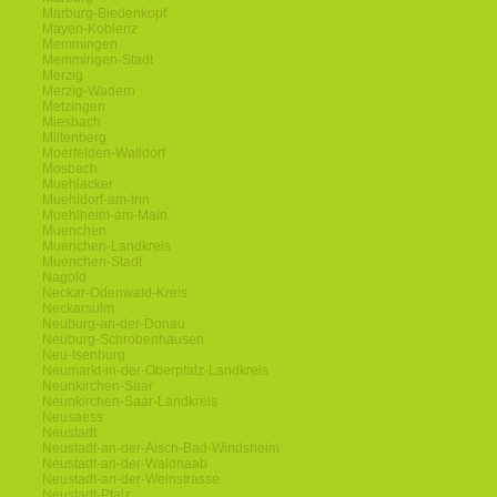
Marburg-Biedenkopf
Mayen-Koblenz
Memmingen
Memmingen-Stadt
Merzig
Merzig-Wadern
Metzingen
Miesbach
Miltenberg
Moerfelden-Walldorf
Mosbach
Muehlacker
Muehldorf-am-Inn
Muehlheim-am-Main
Muenchen
Muenchen-Landkreis
Muenchen-Stadt
Nagold
Neckar-Odenwald-Kreis
Neckarsulm
Neuburg-an-der-Donau
Neuburg-Schrobenhausen
Neu-Isenburg
Neumarkt-in-der-Oberpfalz-Landkreis
Neunkirchen-Saar
Neunkirchen-Saar-Landkreis
Neusaess
Neustadt
Neustadt-an-der-Aisch-Bad-Windsheim
Neustadt-an-der-Waldnaab
Neustadt-an-der-Weinstrasse
Neustadt-Pfalz