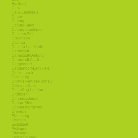
Butzbach
Calw
Calw-Landkreis
Cham
Coburg
Coburg-Stadt
Coburg-Landkreis
Cochem-Zell
Crailsheim
Dachau
Dachau-Landkreis
Darmstadt
Darmstadt-Dieburg
Darmstadt-Stadt
Deggendorf
Deggendorf-Landkreis
Dietzenbach
Dillenburg
Dillingen-an-der-Donau
Dillingen-Saar
Dingolfing-Landau
Ditzingen
Donaueschingen
Donau-Ries
Donnersbergkreis
Dreieich
Ebersberg
Ehingen
Eichstaett
Eislingen
Ellwangen
Emmendingen