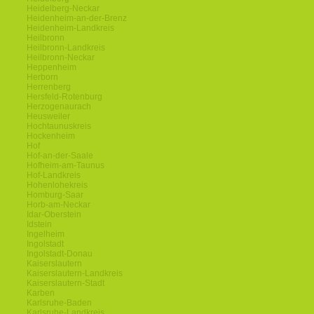
Heidelberg-Neckar
Heidenheim-an-der-Brenz
Heidenheim-Landkreis
Heilbronn
Heilbronn-Landkreis
Heilbronn-Neckar
Heppenheim
Herborn
Herrenberg
Hersfeld-Rotenburg
Herzogenaurach
Heusweiler
Hochtaunuskreis
Hockenheim
Hof
Hof-an-der-Saale
Hofheim-am-Taunus
Hof-Landkreis
Hohenlohekreis
Homburg-Saar
Horb-am-Neckar
Idar-Oberstein
Idstein
Ingelheim
Ingolstadt
Ingolstadt-Donau
Kaiserslautern
Kaiserslautern-Landkreis
Kaiserslautern-Stadt
Karben
Karlsruhe-Baden
Karlsruhe-Landkreis