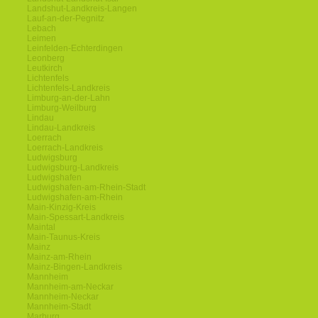
Landshut-Landkreis-Langen
Lauf-an-der-Pegnitz
Lebach
Leimen
Leinfelden-Echterdingen
Leonberg
Leutkirch
Lichtenfels
Lichtenfels-Landkreis
Limburg-an-der-Lahn
Limburg-Weilburg
Lindau
Lindau-Landkreis
Loerrach
Loerrach-Landkreis
Ludwigsburg
Ludwigsburg-Landkreis
Ludwigshafen
Ludwigshafen-am-Rhein-Stadt
Ludwigshafen-am-Rhein
Main-Kinzig-Kreis
Main-Spessart-Landkreis
Maintal
Main-Taunus-Kreis
Mainz
Mainz-am-Rhein
Mainz-Bingen-Landkreis
Mannheim
Mannheim-am-Neckar
Mannheim-Neckar
Mannheim-Stadt
Marburg