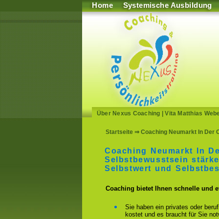
Home
Systemische Ausbildung
Über Nexus Coaching
|
Vita Matthias Web
Startseite
⇒ Coaching Neumarkt In Der Ob
Coaching Neumarkt In De
Selbstbewusstsein stärke
Selbstwert und Selbstbe
Coaching bietet Ihnen schnelle und 
Sie haben ein privates oder beru
kostet und es braucht für Sie n