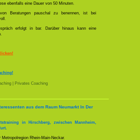
se ebenfalls eine Dauer von 50 Minuten.
l von Beratungen pauschal zu benennen, ist bei
oll.
spräch erfolgt in bar. Darüber hinaus kann eine
n.
klicken!
aching!
ching | Privates Coaching
Interessenten aus dem Raum Neumarkt In Der
tstraining in Hirschberg, zwischen Mannheim,
urt.
er Metropolregion Rhein-Main-Neckar.