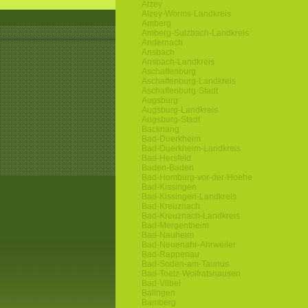
Alzey
Alzey-Worms-Landkreis
Amberg
Amberg-Sulzbach-Landkreis
Andernach
Ansbach
Ansbach-Landkreis
Aschaffenburg
Aschaffenburg-Landkreis
Aschaffenburg-Stadt
Augsburg
Augsburg-Landkreis
Augsburg-Stadt
Backnang
Bad-Duerkheim
Bad-Duerkheim-Landkreis
Bad-Hersfeld
Baden-Baden
Bad-Homburg-vor-der-Hoehe
Bad-Kissingen
Bad-Kissingen-Landkreis
Bad-Kreuznach
Bad-Kreuznach-Landkreis
Bad-Mergentheim
Bad-Nauheim
Bad-Neuenahr-Ahrweiler
Bad-Rappenau
Bad-Soden-am-Taunus
Bad-Toelz-Wolfratshausen
Bad-Vilbel
Balingen
Bamberg