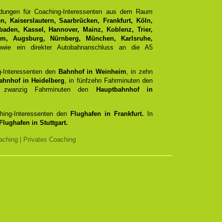
ndungen für Coaching-Interessenten aus dem Raum
, Kaiserslautern, Saarbrücken, Frankfurt, Köln,
aden, Kassel, Hannover, Mainz, Koblenz, Trier,
Ulm, Augsburg, Nürnberg, München, Karlsruhe,
ie ein direkter Autobahnanschluss an die A5
g-Interessenten den
Bahnhof in Weinheim
, in zehn
ahnhof in Heidelberg
, in fünfzehn Fahrminuten den
zwanzig Fahrminuten den
Hauptbahnhof in
ching-Interessenten den
Flughafen in Frankfurt.
In
Flughafen in Stuttgart.
ching | Privates Coaching