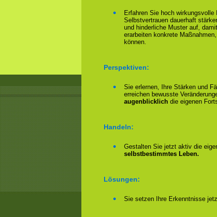
Erfahren Sie hoch wirkungsvolle
Selbstvertrauen dauerhaft stärke
und hinderliche Muster auf, damit
erarbeiten konkrete Maßnahmen,
können.
Perspektiven:
Sie erlernen, Ihre Stärken und F
erreichen bewusste Veränderungen
augenblicklich
die eigenen Forts
Handeln:
Gestalten Sie jetzt aktiv die eig
selbstbestimmtes Leben.
Lösungen:
Sie setzen Ihre Erkenntnisse jet