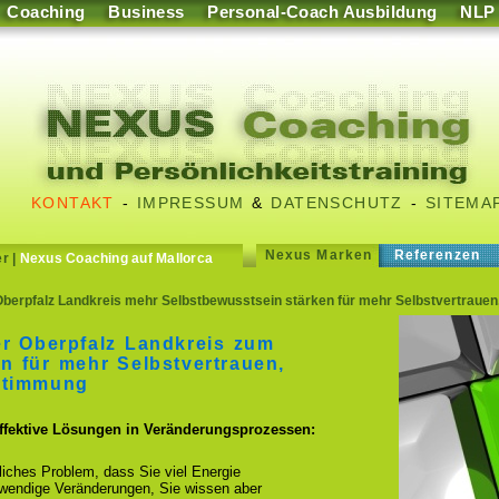
Coaching
Business
Personal-Coach Ausbildung
NLP
KONTAKT
-
IMPRESSUM
&
DATENSCHUTZ
-
SITEMA
Nexus Marken
Referenzen
er
|
Nexus Coaching auf Mallorca
erpfalz Landkreis mehr Selbstbewusstsein stärken für mehr Selbstvertrauen, 
r Oberpfalz Landkreis zum
n für mehr Selbstvertrauen,
stimmung
effektive Lösungen in Veränderungsprozessen:
fliches Problem, dass Sie viel Energie
otwendige Veränderungen, Sie wissen aber