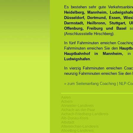
Es bestehen sehr gute Verkehrsanbi
Heidelberg, Mannheim, Ludwigshafen
Düsseldorf, Dortmund, Essen, Wiesb
Darmstadt, Heilbronn, Stuttgart, 
Offenburg, Freiburg und Basel
sow
(Anschlussstelle Hirschberg).
In fünf Fahrminuten erreichen Coachin
Fahrminuten erreichen Sie den
Hauptb
Hauptbahnhof in Mannheim,
in 
Ludwigshafen
.
In vierzig Fahrminuten erreichen Coa
neunzig Fahrminuten erreichen Sie den
» zum Seitenanfang Coaching | NLP-Coa
Aalen
Achern
Ahrweiler-Landkreis
Aichach-an-der-Paar
Aichach-Friedberg-Landkreis
Alb-Donau-Kreis
Albstadt
Altenkirchen-Landkreis
Altoetting-Landkreis