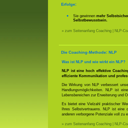
Erfolge:
Sie gewinnen
mehr Selbstsicher
Selbstbewusstsein.
» zum Seitenanfang Coaching | NLP-Coa
Die Coaching-Methode: NLP
Was ist NLP und wie wirkt ein NLP?
NLP ist eine hoch effektive Coachi
effiziente Kommunikation und profes
Die Wirkung von NLP verbessert unse
Handlungsmöglichkeiten. NLP ist eine
Lebensbereichen zur Erweiterung und O
Es bietet eine Vielzahl praktischer W
Ihres Selbstvertrauens. NLP ist eine
anderen verborgene Potenziale voll zu e
» zum Seitenanfang Coaching | NLP-Coa