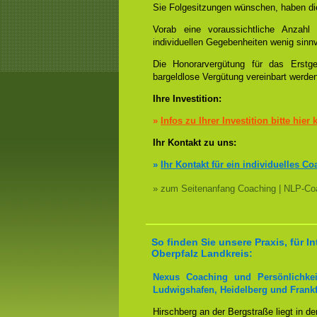
Sie Folgesitzungen wünschen, haben die
Vorab eine voraussichtliche Anzah
individuellen Gegebenheiten wenig sinnv
Die Honorarvergütung für das Erstge
bargeldlose Vergütung vereinbart werde
Ihre Investition:
»
Infos zu Ihrer Investition bitte hier 
Ihr Kontakt zu uns:
»
Ihr Kontakt für ein individuelles Co
» zum Seitenanfang Coaching | NLP-Coa
So finden Sie unsere Praxis, für 
Oberpfalz Landkreis:
Nexus Coaching und Persönlichkei
Ludwigshafen, Heidelberg und Frankf
Hirschberg an der Bergstraße liegt in d