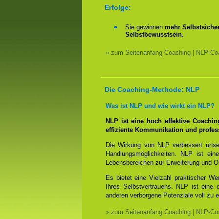
Erfolge:
Sie gewinnen
mehr Selbstsicher
Selbstbewusstsein.
» zum Seitenanfang Coaching | NLP-Coa
Die Coaching-Methode: NLP
Was ist NLP und wie wirkt ein NLP?
NLP ist eine hoch effektive Coachi
effiziente Kommunikation und profes
Die Wirkung von NLP verbessert unse
Handlungsmöglichkeiten. NLP ist eine
Lebensbereichen zur Erweiterung und O
Es bietet eine Vielzahl praktischer W
Ihres Selbstvertrauens. NLP ist eine
anderen verborgene Potenziale voll zu e
» zum Seitenanfang Coaching | NLP-Coa