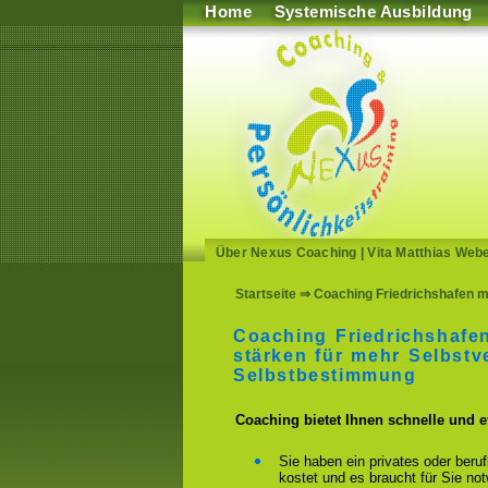
Home
Systemische Ausbildung
Über Nexus Coaching
|
Vita Matthias Web
Startseite
⇒ Coaching Friedrichshafen me
Coaching Friedrichshafe
stärken für mehr Selbstv
Selbstbestimmung
Coaching bietet Ihnen schnelle und 
Sie haben ein privates oder beru
kostet und es braucht für Sie n