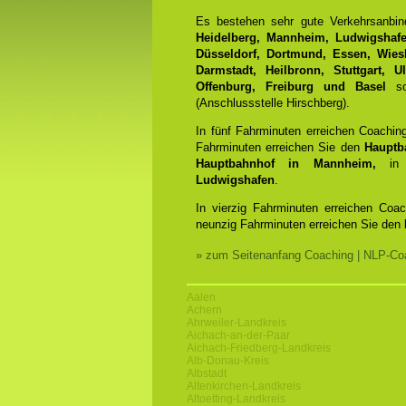
Es bestehen sehr gute Verkehrsanbi
Heidelberg, Mannheim, Ludwigshafen
Düsseldorf, Dortmund, Essen, Wiesb
Darmstadt, Heilbronn, Stuttgart, 
Offenburg, Freiburg und Basel
sow
(Anschlussstelle Hirschberg).
In fünf Fahrminuten erreichen Coachin
Fahrminuten erreichen Sie den
Hauptb
Hauptbahnhof in Mannheim,
in 
Ludwigshafen
.
In vierzig Fahrminuten erreichen Coa
neunzig Fahrminuten erreichen Sie den
» zum Seitenanfang Coaching | NLP-Coa
Aalen
Achern
Ahrweiler-Landkreis
Aichach-an-der-Paar
Aichach-Friedberg-Landkreis
Alb-Donau-Kreis
Albstadt
Altenkirchen-Landkreis
Altoetting-Landkreis