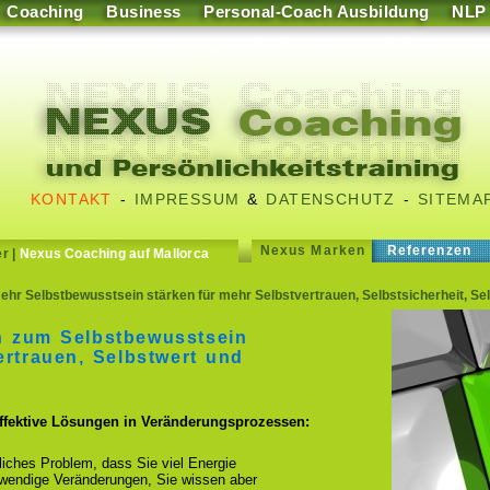
Coaching
Business
Personal-Coach Ausbildung
NLP
KONTAKT
-
IMPRESSUM
&
DATENSCHUTZ
-
SITEMA
Nexus Marken
Referenzen
er
|
Nexus Coaching auf Mallorca
hr Selbstbewusstsein stärken für mehr Selbstvertrauen, Selbstsicherheit, Se
n zum Selbstbewusstsein
ertrauen, Selbstwert und
effektive Lösungen in Veränderungsprozessen:
fliches Problem, dass Sie viel Energie
otwendige Veränderungen, Sie wissen aber