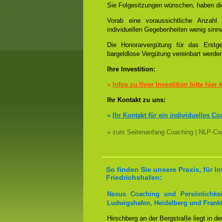
Sie Folgesitzungen wünschen, haben die
Vorab eine voraussichtliche Anzah
individuellen Gegebenheiten wenig sinnv
Die Honorarvergütung für das Erstge
bargeldlose Vergütung vereinbart werde
Ihre Investition:
»
Infos zu Ihrer Investition bitte hier 
Ihr Kontakt zu uns:
»
Ihr Kontakt für ein individuelles Co
» zum Seitenanfang Coaching | NLP-Coa
So finden Sie unsere Praxis, für 
Friedrichshafen:
Nexus Coaching und Persönlichkei
Ludwigshafen, Heidelberg und Frankf
Hirschberg an der Bergstraße liegt in d