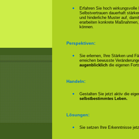
Erfahren Sie hoch wirkungsvolle
Selbstvertrauen dauerhaft stärke
und hinderliche Muster auf, damit
erarbeiten konkrete Maßnahmen,
können.
Perspektiven:
Sie erlernen, Ihre Stärken und F
erreichen bewusste Veränderungen
augenblicklich
die eigenen Forts
Handeln:
Gestalten Sie jetzt aktiv die eig
selbstbestimmtes Leben.
Lösungen:
Sie setzen Ihre Erkenntnisse jet