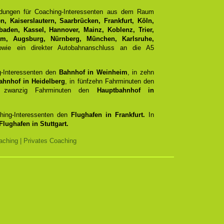
ndungen für Coaching-Interessenten aus dem Raum
, Kaiserslautern, Saarbrücken, Frankfurt, Köln,
aden, Kassel, Hannover, Mainz, Koblenz, Trier,
Ulm, Augsburg, Nürnberg, München, Karlsruhe,
ie ein direkter Autobahnanschluss an die A5
g-Interessenten den
Bahnhof in Weinheim
, in zehn
ahnhof in Heidelberg
, in fünfzehn Fahrminuten den
zwanzig Fahrminuten den
Hauptbahnhof in
ching-Interessenten den
Flughafen in Frankfurt.
In
Flughafen in Stuttgart.
ching | Privates Coaching