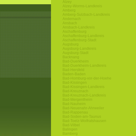
Alzey
Alzey-Worms-Landkreis
Amberg
Amberg-Sulzbach-Landkreis
Andernach
Ansbach
Ansbach-Landkreis
Aschaffenburg
Aschaffenburg-Landkreis
Aschaffenburg-Stadt
Augsburg
Augsburg-Landkreis
Augsburg-Stadt
Backnang
Bad-Duerkheim
Bad-Duerkheim-Landkreis
Bad-Hersfeld
Baden-Baden
Bad-Homburg-vor-der-Hoehe
Bad-Kissingen
Bad-Kissingen-Landkreis
Bad-Kreuznach
Bad-Kreuznach-Landkreis
Bad-Mergentheim
Bad-Nauheim
Bad-Neuenahr-Ahrweiler
Bad-Rappenau
Bad-Soden-am-Taunus
Bad-Toelz-Wolfratshausen
Bad-Vilbel
Balingen
Bamberg