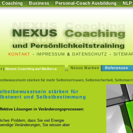
Coaching
Business
Personal-Coach Ausbildung
NLP
KONTAKT
-
IMPRESSUM
&
DATENSCHUTZ
-
SITEMA
Nexus Marken
Referenzen
er
|
Nexus Coaching auf Mallorca
stbewusstsein stärken für mehr Selbstvertrauen, Selbstsicherheit, Selbstwer
elbstbewusstsein stärken für
elbstwert und Selbstbestimmung
effektive Lösungen in Veränderungsprozessen:
fliches Problem, dass Sie viel Energie
otwendige Veränderungen, Sie wissen aber