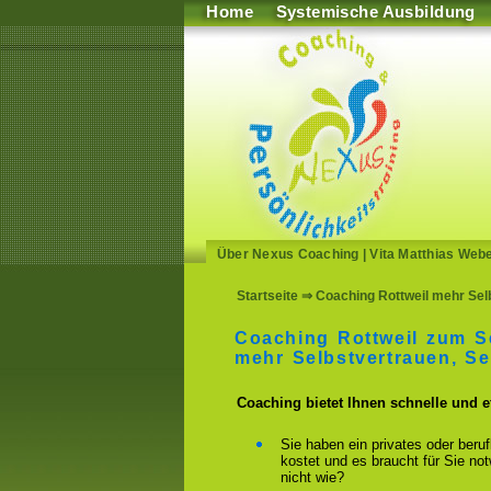
Home
Systemische Ausbildung
Über Nexus Coaching
|
Vita Matthias Web
Startseite
⇒ Coaching Rottweil mehr Selb
Coaching Rottweil zum S
mehr Selbstvertrauen, S
Coaching bietet Ihnen schnelle und 
Sie haben ein privates oder beru
kostet und es braucht für Sie n
nicht wie?