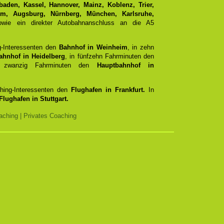
aden, Kassel, Hannover, Mainz, Koblenz, Trier,
Ulm, Augsburg, Nürnberg, München, Karlsruhe,
ie ein direkter Autobahnanschluss an die A5
g-Interessenten den
Bahnhof in Weinheim
, in zehn
ahnhof in Heidelberg
, in fünfzehn Fahrminuten den
zwanzig Fahrminuten den
Hauptbahnhof in
ching-Interessenten den
Flughafen in Frankfurt.
In
Flughafen in Stuttgart.
ching | Privates Coaching