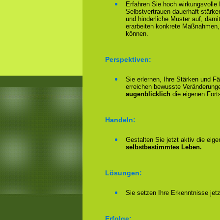
Erfahren Sie hoch wirkungsvolle
Selbstvertrauen dauerhaft stärke
und hinderliche Muster auf, damit
erarbeiten konkrete Maßnahmen,
können.
Perspektiven:
Sie erlernen, Ihre Stärken und F
erreichen bewusste Veränderungen
augenblicklich
die eigenen Forts
Handeln:
Gestalten Sie jetzt aktiv die eig
selbstbestimmtes Leben.
Lösungen:
Sie setzen Ihre Erkenntnisse jet
Erfolge: