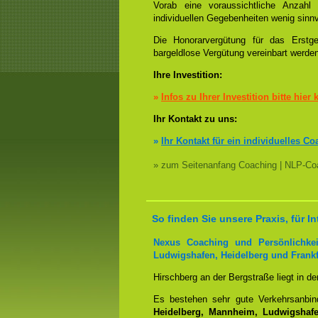
Vorab eine voraussichtliche Anzah
individuellen Gegebenheiten wenig sinnv
Die Honorarvergütung für das Erstge
bargeldlose Vergütung vereinbart werde
Ihre Investition:
»
Infos zu Ihrer Investition bitte hier 
Ihr Kontakt zu uns:
»
Ihr Kontakt für ein individuelles Co
» zum Seitenanfang Coaching | NLP-Coa
So finden Sie unsere Praxis, für 
Nexus Coaching und Persönlichkei
Ludwigshafen, Heidelberg und Frankf
Hirschberg an der Bergstraße liegt in d
Es bestehen sehr gute Verkehrsanbi
Heidelberg, Mannheim, Ludwigshafen