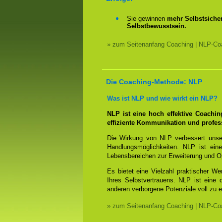
Sie gewinnen
mehr Selbstsicher
Selbstbewusstsein.
» zum Seitenanfang Coaching | NLP-Coa
Die Coaching-Methode: NLP
Was ist NLP und wie wirkt ein NLP?
NLP ist eine hoch effektive Coachi
effiziente Kommunikation und profes
Die Wirkung von NLP verbessert unse
Handlungsmöglichkeiten. NLP ist eine
Lebensbereichen zur Erweiterung und O
Es bietet eine Vielzahl praktischer W
Ihres Selbstvertrauens. NLP ist eine
anderen verborgene Potenziale voll zu e
» zum Seitenanfang Coaching | NLP-Coa