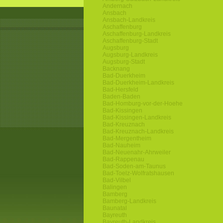
Andernach
Ansbach
Ansbach-Landkreis
Aschaffenburg
Aschaffenburg-Landkreis
Aschaffenburg-Stadt
Augsburg
Augsburg-Landkreis
Augsburg-Stadt
Backnang
Bad-Duerkheim
Bad-Duerkheim-Landkreis
Bad-Hersfeld
Baden-Baden
Bad-Homburg-vor-der-Hoehe
Bad-Kissingen
Bad-Kissingen-Landkreis
Bad-Kreuznach
Bad-Kreuznach-Landkreis
Bad-Mergentheim
Bad-Nauheim
Bad-Neuenahr-Ahrweiler
Bad-Rappenau
Bad-Soden-am-Taunus
Bad-Toelz-Wolfratshausen
Bad-Vilbel
Balingen
Bamberg
Bamberg-Landkreis
Baunatal
Bayreuth
Bayreuth-Landkreis