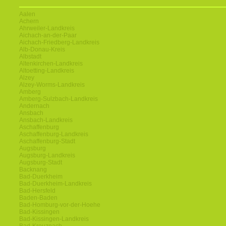
Aalen
Achern
Ahrweiler-Landkreis
Aichach-an-der-Paar
Aichach-Friedberg-Landkreis
Alb-Donau-Kreis
Albstadt
Altenkirchen-Landkreis
Altoetting-Landkreis
Alzey
Alzey-Worms-Landkreis
Amberg
Amberg-Sulzbach-Landkreis
Andernach
Ansbach
Ansbach-Landkreis
Aschaffenburg
Aschaffenburg-Landkreis
Aschaffenburg-Stadt
Augsburg
Augsburg-Landkreis
Augsburg-Stadt
Backnang
Bad-Duerkheim
Bad-Duerkheim-Landkreis
Bad-Hersfeld
Baden-Baden
Bad-Homburg-vor-der-Hoehe
Bad-Kissingen
Bad-Kissingen-Landkreis