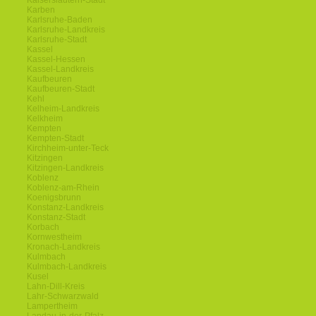
Kaiserslautern-Stadt
Karben
Karlsruhe-Baden
Karlsruhe-Landkreis
Karlsruhe-Stadt
Kassel
Kassel-Hessen
Kassel-Landkreis
Kaufbeuren
Kaufbeuren-Stadt
Kehl
Kelheim-Landkreis
Kelkheim
Kempten
Kempten-Stadt
Kirchheim-unter-Teck
Kitzingen
Kitzingen-Landkreis
Koblenz
Koblenz-am-Rhein
Koenigsbrunn
Konstanz-Landkreis
Konstanz-Stadt
Korbach
Kornwestheim
Kronach-Landkreis
Kulmbach
Kulmbach-Landkreis
Kusel
Lahn-Dill-Kreis
Lahr-Schwarzwald
Lampertheim