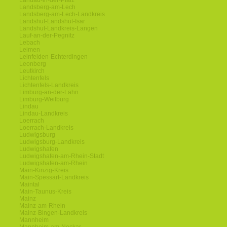
Landau-in-der-Pfalz
Landsberg-am-Lech
Landsberg-am-Lech-Landkreis
Landshut-Landshut-Isar
Landshut-Landkreis-Langen
Lauf-an-der-Pegnitz
Lebach
Leimen
Leinfelden-Echterdingen
Leonberg
Leutkirch
Lichtenfels
Lichtenfels-Landkreis
Limburg-an-der-Lahn
Limburg-Weilburg
Lindau
Lindau-Landkreis
Loerrach
Loerrach-Landkreis
Ludwigsburg
Ludwigsburg-Landkreis
Ludwigshafen
Ludwigshafen-am-Rhein-Stadt
Ludwigshafen-am-Rhein
Main-Kinzig-Kreis
Main-Spessart-Landkreis
Maintal
Main-Taunus-Kreis
Mainz
Mainz-am-Rhein
Mainz-Bingen-Landkreis
Mannheim