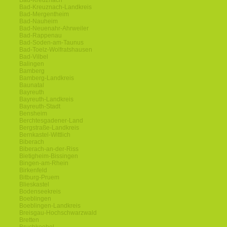
Bad-Kreuznach
Bad-Kreuznach-Landkreis
Bad-Mergentheim
Bad-Nauheim
Bad-Neuenahr-Ahrweiler
Bad-Rappenau
Bad-Soden-am-Taunus
Bad-Toelz-Wolfratshausen
Bad-Vilbel
Balingen
Bamberg
Bamberg-Landkreis
Baunatal
Bayreuth
Bayreuth-Landkreis
Bayreuth-Stadt
Bensheim
Berchtesgadener-Land
Bergstraße-Landkreis
Bernkastel-Wittlich
Biberach
Biberach-an-der-Riss
Bietigheim-Bissingen
Bingen-am-Rhein
Birkenfeld
Bitburg-Pruem
Blieskastel
Bodenseekreis
Boeblingen
Boeblingen-Landkreis
Breisgau-Hochschwarzwald
Bretten