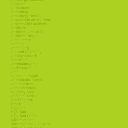
Hassberge-Landkreis
Hassloch
Hattersheim
Heidelberg
Heidelberg-Neckar
Heidenheim-an-der-Brenz
Heidenheim-Landkreis
Heilbronn
Heilbronn-Landkreis
Heilbronn-Neckar
Heppenheim
Herborn
Herrenberg
Hersfeld-Rotenburg
Herzogenaurach
Heusweiler
Hochtaunuskreis
Hockenheim
Hof
Hof-an-der-Saale
Hofheim-am-Taunus
Hof-Landkreis
Hohenlohekreis
Homburg-Saar
Horb-am-Neckar
Idar-Oberstein
Idstein
Ingelheim
Ingolstadt
Ingolstadt-Donau
Kaiserslautern
Kaiserslautern-Landkreis