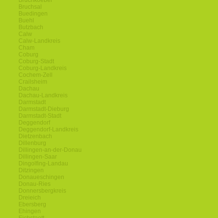
Bruchkoebel
Bruchsal
Buedingen
Buehl
Butzbach
Calw
Calw-Landkreis
Cham
Coburg
Coburg-Stadt
Coburg-Landkreis
Cochem-Zell
Crailsheim
Dachau
Dachau-Landkreis
Darmstadt
Darmstadt-Dieburg
Darmstadt-Stadt
Deggendorf
Deggendorf-Landkreis
Dietzenbach
Dillenburg
Dillingen-an-der-Donau
Dillingen-Saar
Dingolfing-Landau
Ditzingen
Donaueschingen
Donau-Ries
Donnersbergkreis
Dreieich
Ebersberg
Ehingen