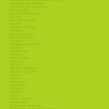
Neustadt-an-der-Aisch-Bad-Windsheim
Neustadt-an-der-Waldnaab
Neustadt-an-der-Weinstrasse
Neustadt-Pfalz
Neustadt-Weinstrasse
Neu-Ulm
Neu-Ulm-Landkreis
Neuwied
Neuwied-Landkreis
Nuernberg
Nuernberger-Land
Nuernberg-Stadt
Nuertingen
Oberallgaeu-Landkreis
Oberkirch
Obertshausen
Oberursel
Odenwaldkreis
Oehringen
Offenbach
Offenbach-am-Main
Offenbach-Landkreis
Offenburg
Olching
Ortenaukreis
Ostalbkreis
Ostallgaeu
Ostfildern
Passau
Passau-Landkreis
Passau-Stadt
Pfaffenhofen-an-der-Ilm