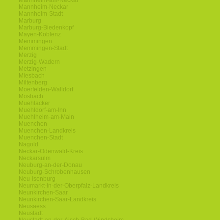
Mannheim-am-Neckar
Mannheim-Neckar
Mannheim-Stadt
Marburg
Marburg-Biedenkopf
Mayen-Koblenz
Memmingen
Memmingen-Stadt
Merzig
Merzig-Wadern
Metzingen
Miesbach
Miltenberg
Moerfelden-Walldorf
Mosbach
Muehlacker
Muehldorf-am-Inn
Muehlheim-am-Main
Muenchen
Muenchen-Landkreis
Muenchen-Stadt
Nagold
Neckar-Odenwald-Kreis
Neckarsulm
Neuburg-an-der-Donau
Neuburg-Schrobenhausen
Neu-Isenburg
Neumarkt-in-der-Oberpfalz-Landkreis
Neunkirchen-Saar
Neunkirchen-Saar-Landkreis
Neusaess
Neustadt