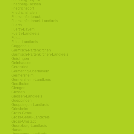
Friedberg-Bayern
Friedberg-Hessen
Friedrichsdorf
Friedrichshafen
Fuerstenfeldbruck
Fuerstenfeldbruck-Landkreis
Fuerth
Fuerth-Bayern
Fuerth-Landkreis
Fulda
Fulda-Landkreis
Gaggenau
Garmisch-Partenkirchen
Garmisch-Partenkirchen-Landkreis
Geislingen
Gelnhausen
Geretsried
Germering-Oberbayern
Germersheim
Germersheim-Landkreis
Gersthofen
Giengen
Giessen
Giessen-Landkreis
Goeppingen
Goeppingen-Landkreis
Griesheim
Gross-Gerau
Gross-Gerau-Landkreis
Gross-Umstadt
Guenzburg-Landkreis
Hanau