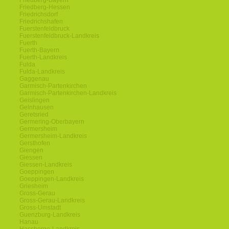
Friedberg-Bayern
Friedberg-Hessen
Friedrichsdorf
Friedrichshafen
Fuerstenfeldbruck
Fuerstenfeldbruck-Landkreis
Fuerth
Fuerth-Bayern
Fuerth-Landkreis
Fulda
Fulda-Landkreis
Gaggenau
Garmisch-Partenkirchen
Garmisch-Partenkirchen-Landkreis
Geislingen
Gelnhausen
Geretsried
Germering-Oberbayern
Germersheim
Germersheim-Landkreis
Gersthofen
Giengen
Giessen
Giessen-Landkreis
Goeppingen
Goeppingen-Landkreis
Griesheim
Gross-Gerau
Gross-Gerau-Landkreis
Gross-Umstadt
Guenzburg-Landkreis
Hanau