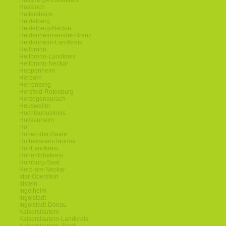
Hassberge-Landkreis
Hassloch
Hattersheim
Heidelberg
Heidelberg-Neckar
Heidenheim-an-der-Brenz
Heidenheim-Landkreis
Heilbronn
Heilbronn-Landkreis
Heilbronn-Neckar
Heppenheim
Herborn
Herrenberg
Hersfeld-Rotenburg
Herzogenaurach
Heusweiler
Hochtaunuskreis
Hockenheim
Hof
Hof-an-der-Saale
Hofheim-am-Taunus
Hof-Landkreis
Hohenlohekreis
Homburg-Saar
Horb-am-Neckar
Idar-Oberstein
Idstein
Ingelheim
Ingolstadt
Ingolstadt-Donau
Kaiserslautern
Kaiserslautern-Landkreis