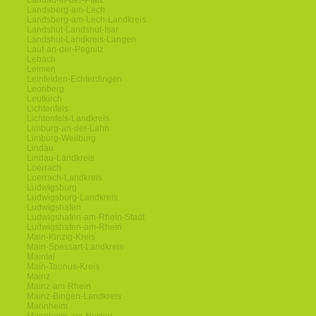
Landau-in-der-Pfalz
Landsberg-am-Lech
Landsberg-am-Lech-Landkreis
Landshut-Landshut-Isar
Landshut-Landkreis-Langen
Lauf-an-der-Pegnitz
Lebach
Leimen
Leinfelden-Echterdingen
Leonberg
Leutkirch
Lichtenfels
Lichtenfels-Landkreis
Limburg-an-der-Lahn
Limburg-Weilburg
Lindau
Lindau-Landkreis
Loerrach
Loerrach-Landkreis
Ludwigsburg
Ludwigsburg-Landkreis
Ludwigshafen
Ludwigshafen-am-Rhein-Stadt
Ludwigshafen-am-Rhein
Main-Kinzig-Kreis
Main-Spessart-Landkreis
Maintal
Main-Taunus-Kreis
Mainz
Mainz-am-Rhein
Mainz-Bingen-Landkreis
Mannheim