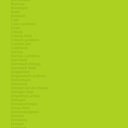
Bruchkoebel
Bruchsal
Buedingen
Buehl
Butzbach
Calw
Calw-Landkreis
Cham
Coburg
Coburg-Stadt
Coburg-Landkreis
Cochem-Zell
Crailsheim
Dachau
Dachau-Landkreis
Darmstadt
Darmstadt-Dieburg
Darmstadt-Stadt
Deggendorf
Deggendorf-Landkreis
Dietzenbach
Dillenburg
Dillingen-an-der-Donau
Dillingen-Saar
Dingolfing-Landau
Ditzingen
Donaueschingen
Donau-Ries
Donnersbergkreis
Dreieich
Ebersberg
Ehingen