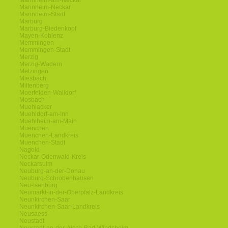
Mannheim-am-Neckar
Mannheim-Neckar
Mannheim-Stadt
Marburg
Marburg-Biedenkopf
Mayen-Koblenz
Memmingen
Memmingen-Stadt
Merzig
Merzig-Wadern
Metzingen
Miesbach
Miltenberg
Moerfelden-Walldorf
Mosbach
Muehlacker
Muehldorf-am-Inn
Muehlheim-am-Main
Muenchen
Muenchen-Landkreis
Muenchen-Stadt
Nagold
Neckar-Odenwald-Kreis
Neckarsulm
Neuburg-an-der-Donau
Neuburg-Schrobenhausen
Neu-Isenburg
Neumarkt-in-der-Oberpfalz-Landkreis
Neunkirchen-Saar
Neunkirchen-Saar-Landkreis
Neusaess
Neustadt