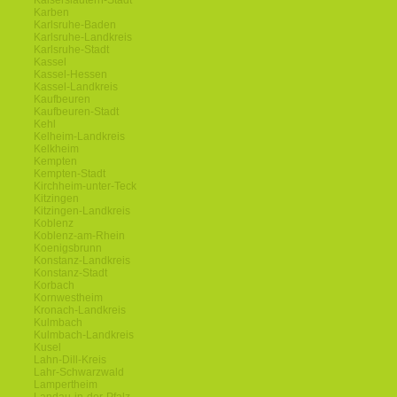
Kaiserslautern-Stadt
Karben
Karlsruhe-Baden
Karlsruhe-Landkreis
Karlsruhe-Stadt
Kassel
Kassel-Hessen
Kassel-Landkreis
Kaufbeuren
Kaufbeuren-Stadt
Kehl
Kelheim-Landkreis
Kelkheim
Kempten
Kempten-Stadt
Kirchheim-unter-Teck
Kitzingen
Kitzingen-Landkreis
Koblenz
Koblenz-am-Rhein
Koenigsbrunn
Konstanz-Landkreis
Konstanz-Stadt
Korbach
Kornwestheim
Kronach-Landkreis
Kulmbach
Kulmbach-Landkreis
Kusel
Lahn-Dill-Kreis
Lahr-Schwarzwald
Lampertheim