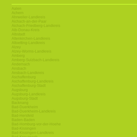
Aalen
Achern
Ahrweiler-Landkreis
Aichach-an-der-Paar
Aichach-Friedberg-Landkreis
Alb-Donau-Kreis
Albstadt
Altenkirchen-Landkreis
Altoetting-Landkreis
Alzey
Alzey-Worms-Landkreis
Amberg
Amberg-Sulzbach-Landkreis
Andernach
Ansbach
Ansbach-Landkreis
Aschaffenburg
Aschaffenburg-Landkreis
Aschaffenburg-Stadt
Augsburg
Augsburg-Landkreis
Augsburg-Stadt
Backnang
Bad-Duerkheim
Bad-Duerkheim-Landkreis
Bad-Hersfeld
Baden-Baden
Bad-Homburg-vor-der-Hoehe
Bad-Kissingen
Bad-Kissingen-Landkreis