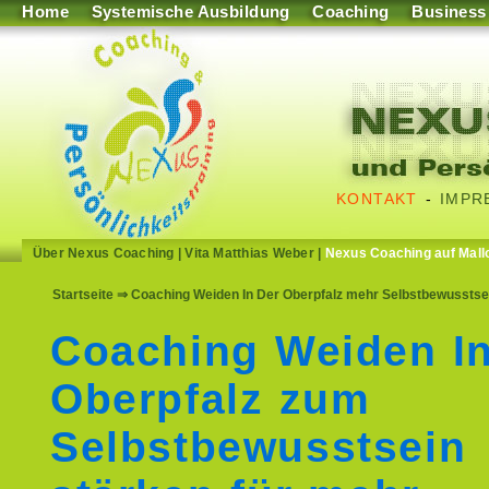
Home
Systemische Ausbildung
Coaching
Business
KONTAKT
-
IMPR
Über Nexus Coaching
|
Vita Matthias Weber
|
Nexus Coaching auf Mall
Startseite
⇒ Coaching Weiden In Der Oberpfalz mehr Selbstbewusstsein
Coaching Weiden In
Oberpfalz zum
Selbstbewusstsein