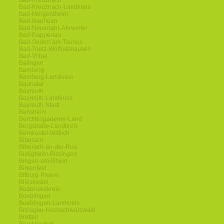
Bad-Kreuznach
Bad-Kreuznach-Landkreis
Bad-Mergentheim
Bad-Nauheim
Bad-Neuenahr-Ahrweiler
Bad-Rappenau
Bad-Soden-am-Taunus
Bad-Toelz-Wolfratshausen
Bad-Vilbel
Balingen
Bamberg
Bamberg-Landkreis
Baunatal
Bayreuth
Bayreuth-Landkreis
Bayreuth-Stadt
Bensheim
Berchtesgadener-Land
Bergstraße-Landkreis
Bernkastel-Wittlich
Biberach
Biberach-an-der-Riss
Bietigheim-Bissingen
Bingen-am-Rhein
Birkenfeld
Bitburg-Pruem
Blieskastel
Bodenseekreis
Boeblingen
Boeblingen-Landkreis
Breisgau-Hochschwarzwald
Bretten