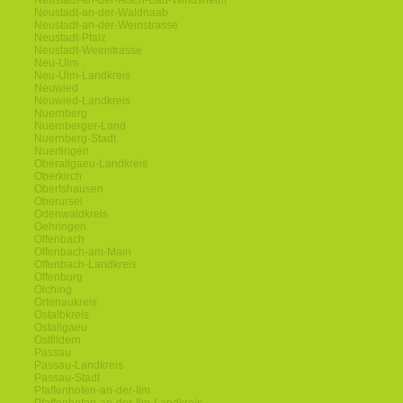
Neustadt-an-der-Aisch-Bad-Windsheim
Neustadt-an-der-Waldnaab
Neustadt-an-der-Weinstrasse
Neustadt-Pfalz
Neustadt-Weinstrasse
Neu-Ulm
Neu-Ulm-Landkreis
Neuwied
Neuwied-Landkreis
Nuernberg
Nuernberger-Land
Nuernberg-Stadt
Nuertingen
Oberallgaeu-Landkreis
Oberkirch
Obertshausen
Oberursel
Odenwaldkreis
Oehringen
Offenbach
Offenbach-am-Main
Offenbach-Landkreis
Offenburg
Olching
Ortenaukreis
Ostalbkreis
Ostallgaeu
Ostfildern
Passau
Passau-Landkreis
Passau-Stadt
Pfaffenhofen-an-der-Ilm