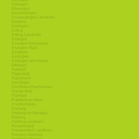
Eichstaett
Eislingen
Ellwangen
Emmendingen
Emmendingen-Landkreis
Enzkreis
Eppingen
Erding
Erding-Landkreis
Erlangen
Erlangen-Hoechstadt
Erlangen-Stadt
Eschborn
Esslingen
Esslingen-am-Neckar
Ettlingen
Fellbach
Filderstadt
Floersheim
Forchheim
Forchheim-Oberfranken
Frankenthal
Frankfurt
Frankfurt-am-Main
Frankfurt-Main
Freiburg
Freiburg-im-Breisgau
Freising
Freising-Landkreis
Freudenstadt
Freudenstadt-Landkreis
Freyung-Grafenau