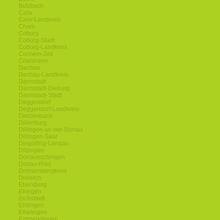
Butzbach
Calw
Calw-Landkreis
Cham
Coburg
Coburg-Stadt
Coburg-Landkreis
Cochem-Zell
Crailsheim
Dachau
Dachau-Landkreis
Darmstadt
Darmstadt-Dieburg
Darmstadt-Stadt
Deggendorf
Deggendorf-Landkreis
Dietzenbach
Dillenburg
Dillingen-an-der-Donau
Dillingen-Saar
Dingolfing-Landau
Ditzingen
Donaueschingen
Donau-Ries
Donnersbergkreis
Dreieich
Ebersberg
Ehingen
Eichstaett
Eislingen
Ellwangen
Emmendingen