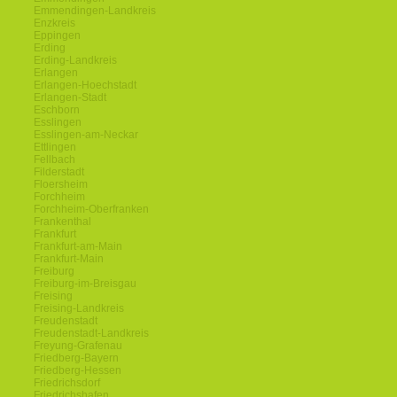
Emmendingen-Landkreis
Enzkreis
Eppingen
Erding
Erding-Landkreis
Erlangen
Erlangen-Hoechstadt
Erlangen-Stadt
Eschborn
Esslingen
Esslingen-am-Neckar
Ettlingen
Fellbach
Filderstadt
Floersheim
Forchheim
Forchheim-Oberfranken
Frankenthal
Frankfurt
Frankfurt-am-Main
Frankfurt-Main
Freiburg
Freiburg-im-Breisgau
Freising
Freising-Landkreis
Freudenstadt
Freudenstadt-Landkreis
Freyung-Grafenau
Friedberg-Bayern
Friedberg-Hessen
Friedrichsdorf
Friedrichshafen