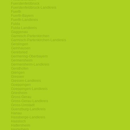
Fuerstenfeldbruck
Fuerstenfeldbruck-Landkreis
Fuerth
Fuerth-Bayern
Fuerth-Landkreis
Fulda
Fulda-Landkreis
Gaggenau
Garmisch-Partenkirchen
Garmisch-Partenkirchen-Landkreis
Geislingen
Gelnhausen
Geretsried
Germering-Oberbayern
Germersheim
Germersheim-Landkreis
Gersthofen
Giengen
Giessen
Giessen-Landkreis
Goeppingen
Goeppingen-Landkreis
Griesheim
Gross-Gerau
Gross-Gerau-Landkreis
Gross-Umstadt
Guenzburg-Landkreis
Hanau
Hassberge-Landkreis
Hassloch
Hattersheim
Heidelberg