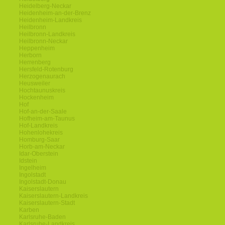
Heidelberg-Neckar
Heidenheim-an-der-Brenz
Heidenheim-Landkreis
Heilbronn
Heilbronn-Landkreis
Heilbronn-Neckar
Heppenheim
Herborn
Herrenberg
Hersfeld-Rotenburg
Herzogenaurach
Heusweiler
Hochtaunuskreis
Hockenheim
Hof
Hof-an-der-Saale
Hofheim-am-Taunus
Hof-Landkreis
Hohenlohekreis
Homburg-Saar
Horb-am-Neckar
Idar-Oberstein
Idstein
Ingelheim
Ingolstadt
Ingolstadt-Donau
Kaiserslautern
Kaiserslautern-Landkreis
Kaiserslautern-Stadt
Karben
Karlsruhe-Baden
Karlsruhe-Landkreis