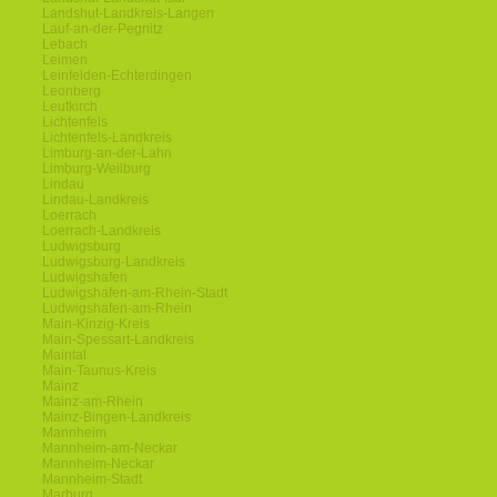
Landshut-Landkreis-Langen
Lauf-an-der-Pegnitz
Lebach
Leimen
Leinfelden-Echterdingen
Leonberg
Leutkirch
Lichtenfels
Lichtenfels-Landkreis
Limburg-an-der-Lahn
Limburg-Weilburg
Lindau
Lindau-Landkreis
Loerrach
Loerrach-Landkreis
Ludwigsburg
Ludwigsburg-Landkreis
Ludwigshafen
Ludwigshafen-am-Rhein-Stadt
Ludwigshafen-am-Rhein
Main-Kinzig-Kreis
Main-Spessart-Landkreis
Maintal
Main-Taunus-Kreis
Mainz
Mainz-am-Rhein
Mainz-Bingen-Landkreis
Mannheim
Mannheim-am-Neckar
Mannheim-Neckar
Mannheim-Stadt
Marburg