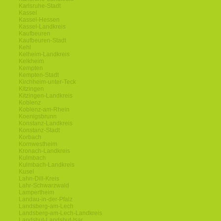
Karlsruhe-Stadt
Kassel
Kassel-Hessen
Kassel-Landkreis
Kaufbeuren
Kaufbeuren-Stadt
Kehl
Kelheim-Landkreis
Kelkheim
Kempten
Kempten-Stadt
Kirchheim-unter-Teck
Kitzingen
Kitzingen-Landkreis
Koblenz
Koblenz-am-Rhein
Koenigsbrunn
Konstanz-Landkreis
Konstanz-Stadt
Korbach
Kornwestheim
Kronach-Landkreis
Kulmbach
Kulmbach-Landkreis
Kusel
Lahn-Dill-Kreis
Lahr-Schwarzwald
Lampertheim
Landau-in-der-Pfalz
Landsberg-am-Lech
Landsberg-am-Lech-Landkreis
Landshut-Landshut-Isar