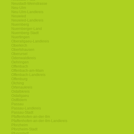
Neustadt-Weinstrasse
Neu-Ulm
Neu-Ulm-Landkreis
Neuwied
Neuwied-Landkreis
Nuernberg
Nuernberger-Land
Nuernberg-Stadt
Nuertingen
Oberallgaeu-Landkreis
Oberkirch
Obertshausen
Oberursel
Odenwaldkreis
Oehringen
Offenbach
Offenbach-am-Main
Offenbach-Landkreis
Offenburg
Olching
Ortenaukreis
Ostalbkreis
Ostallgaeu
Ostfildern
Passau
Passau-Landkreis
Passau-Stadt
Pfaffenhofen-an-der-Ilm
Pfaffenhofen-an-der-Ilm-Landkreis
Pforzheim
Pforzheim-Stadt
Pfungstadt