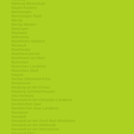
Marburg-Biedenkopf
Mayen-Koblenz
Memmingen
Memmingen-Stadt
Merzig
Merzig-Wadern
Metzingen
Miesbach
Miltenberg
Moerfelden-Walldorf
Mosbach
Muehlacker
Muehldorf-am-Inn
Muehlheim-am-Main
Muenchen
Muenchen-Landkreis
Muenchen-Stadt
Nagold
Neckar-Odenwald-Kreis
Neckarsulm
Neuburg-an-der-Donau
Neuburg-Schrobenhausen
Neu-Isenburg
Neumarkt-in-der-Oberpfalz-Landkreis
Neunkirchen-Saar
Neunkirchen-Saar-Landkreis
Neusaess
Neustadt
Neustadt-an-der-Aisch-Bad-Windsheim
Neustadt-an-der-Waldnaab
Neustadt-an-der-Weinstrasse
Neustadt-Pfalz