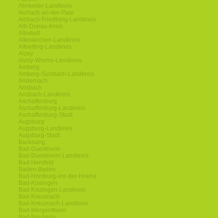
Ahrweiler-Landkreis
Aichach-an-der-Paar
Aichach-Friedberg-Landkreis
Alb-Donau-Kreis
Albstadt
Altenkirchen-Landkreis
Altoetting-Landkreis
Alzey
Alzey-Worms-Landkreis
Amberg
Amberg-Sulzbach-Landkreis
Andernach
Ansbach
Ansbach-Landkreis
Aschaffenburg
Aschaffenburg-Landkreis
Aschaffenburg-Stadt
Augsburg
Augsburg-Landkreis
Augsburg-Stadt
Backnang
Bad-Duerkheim
Bad-Duerkheim-Landkreis
Bad-Hersfeld
Baden-Baden
Bad-Homburg-vor-der-Hoehe
Bad-Kissingen
Bad-Kissingen-Landkreis
Bad-Kreuznach
Bad-Kreuznach-Landkreis
Bad-Mergentheim
Bad-Nauheim