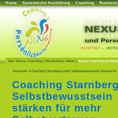
Home
Systemische Ausbildung
Coaching
Business
KONTAKT
-
IMPR
Über Nexus Coaching
|
Vita Matthias Weber
|
Nexus Coaching auf Mall
Startseite
⇒ Coaching Starnberg mehr Selbstbewusstsein stärken für m
Coaching Starnber
Selbstbewusstsein
stärken für mehr