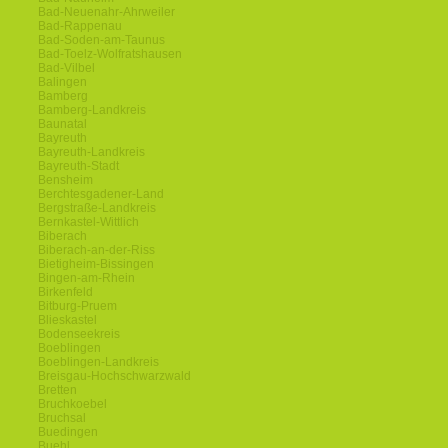
Bad-Neuenahr-Ahrweiler
Bad-Rappenau
Bad-Soden-am-Taunus
Bad-Toelz-Wolfratshausen
Bad-Vilbel
Balingen
Bamberg
Bamberg-Landkreis
Baunatal
Bayreuth
Bayreuth-Landkreis
Bayreuth-Stadt
Bensheim
Berchtesgadener-Land
Bergstraße-Landkreis
Bernkastel-Wittlich
Biberach
Biberach-an-der-Riss
Bietigheim-Bissingen
Bingen-am-Rhein
Birkenfeld
Bitburg-Pruem
Blieskastel
Bodenseekreis
Boeblingen
Boeblingen-Landkreis
Breisgau-Hochschwarzwald
Bretten
Bruchkoebel
Bruchsal
Buedingen
Buehl