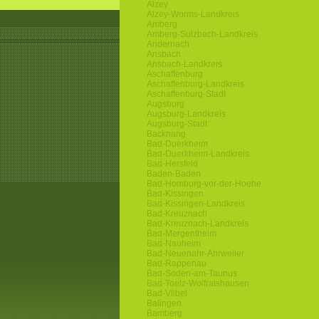
Alzey
Alzey-Worms-Landkreis
Amberg
Amberg-Sulzbach-Landkreis
Andernach
Ansbach
Ansbach-Landkreis
Aschaffenburg
Aschaffenburg-Landkreis
Aschaffenburg-Stadt
Augsburg
Augsburg-Landkreis
Augsburg-Stadt
Backnang
Bad-Duerkheim
Bad-Duerkheim-Landkreis
Bad-Hersfeld
Baden-Baden
Bad-Homburg-vor-der-Hoehe
Bad-Kissingen
Bad-Kissingen-Landkreis
Bad-Kreuznach
Bad-Kreuznach-Landkreis
Bad-Mergentheim
Bad-Nauheim
Bad-Neuenahr-Ahrweiler
Bad-Rappenau
Bad-Soden-am-Taunus
Bad-Toelz-Wolfratshausen
Bad-Vilbel
Balingen
Bamberg