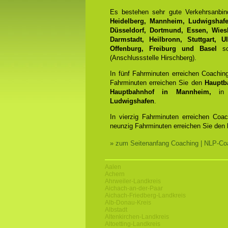
Es bestehen sehr gute Verkehrsanbi
Heidelberg, Mannheim, Ludwigshafen
Düsseldorf, Dortmund, Essen, Wiesb
Darmstadt, Heilbronn, Stuttgart, 
Offenburg, Freiburg und Basel
sow
(Anschlussstelle Hirschberg).
In fünf Fahrminuten erreichen Coachin
Fahrminuten erreichen Sie den
Hauptb
Hauptbahnhof in Mannheim,
in 
Ludwigshafen
.
In vierzig Fahrminuten erreichen Coa
neunzig Fahrminuten erreichen Sie den
» zum Seitenanfang Coaching | NLP-Coa
Aalen
Achern
Ahrweiler-Landkreis
Aichach-an-der-Paar
Aichach-Friedberg-Landkreis
Alb-Donau-Kreis
Albstadt
Altenkirchen-Landkreis
Altoetting-Landkreis