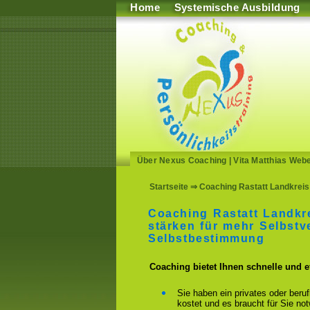
Home
Systemische Ausbildung
Über Nexus Coaching
|
Vita Matthias Web
Startseite
⇒ Coaching Rastatt Landkreis 
Coaching Rastatt Landkr
stärken für mehr Selbstv
Selbstbestimmung
Coaching bietet Ihnen schnelle und 
Sie haben ein privates oder beru
kostet und es braucht für Sie n