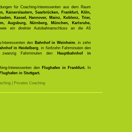
ndungen für Coaching-Interessenten aus dem Raum
, Kaiserslautern, Saarbrücken, Frankfurt, Köln,
aden, Kassel, Hannover, Mainz, Koblenz, Trier,
Ulm, Augsburg, Nürnberg, München, Karlsruhe,
ie ein direkter Autobahnanschluss an die A5
g-Interessenten den
Bahnhof in Weinheim
, in zehn
ahnhof in Heidelberg
, in fünfzehn Fahrminuten den
zwanzig Fahrminuten den
Hauptbahnhof in
ching-Interessenten den
Flughafen in Frankfurt.
In
Flughafen in Stuttgart.
ching | Privates Coaching