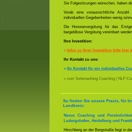
Sie Folgesitzungen wünschen, haben die
Vorab eine voraussichtliche Anzah
individuellen Gegebenheiten wenig sinnv
Die Honorarvergütung für das Erstge
bargeldlose Vergütung vereinbart werde
Ihre Investition:
»
Infos zu Ihrer Investition bitte hier 
Ihr Kontakt zu uns:
»
Ihr Kontakt für ein individuelles Co
» zum Seitenanfang Coaching | NLP-Coa
So finden Sie unsere Praxis, für 
Landkreis:
Nexus Coaching und Persönlichkei
Ludwigshafen, Heidelberg und Frankf
Hirschberg an der Bergstraße liegt in d