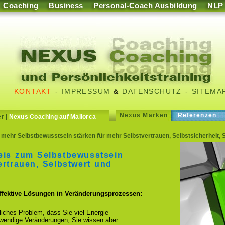
Coaching
Business
Personal-Coach Ausbildung
NLP
KONTAKT
-
IMPRESSUM
&
DATENSCHUTZ
-
SITEMA
Nexus Marken
Referenzen
er
|
Nexus Coaching auf Mallorca
mehr Selbstbewusstsein stärken für mehr Selbstvertrauen, Selbstsicherheit, 
eis zum Selbstbewusstsein
ertrauen, Selbstwert und
effektive Lösungen in Veränderungsprozessen:
fliches Problem, dass Sie viel Energie
otwendige Veränderungen, Sie wissen aber