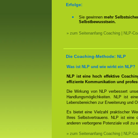
Erfolge:
Sie gewinnen
mehr Selbstsicher
Selbstbewusstsein.
» zum Seitenanfang Coaching | NLP-Coa
Die Coaching-Methode: NLP
Was ist NLP und wie wirkt ein NLP?
NLP ist eine hoch effektive Coachi
effiziente Kommunikation und profes
Die Wirkung von NLP verbessert unse
Handlungsmöglichkeiten. NLP ist eine
Lebensbereichen zur Erweiterung und O
Es bietet eine Vielzahl praktischer W
Ihres Selbstvertrauens. NLP ist eine
anderen verborgene Potenziale voll zu e
» zum Seitenanfang Coaching | NLP-Coa