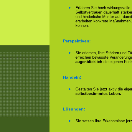
Erfahren Sie hoch wirkungsvolle
Selbstvertrauen dauerhaft stärke
und hinderliche Muster auf, damit
erarbeiten konkrete Maßnahmen,
können.
Perspektiven:
Sie erlernen, Ihre Stärken und F
erreichen bewusste Veränderungen
augenblicklich
die eigenen Forts
Handeln:
Gestalten Sie jetzt aktiv die eig
selbstbestimmtes Leben.
Lösungen:
Sie setzen Ihre Erkenntnisse jet