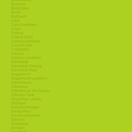
Bruchkoebel
Bruchsal
Buedingen
Buehl
Butzbach
Calw
Calw-Landkreis
Cham
Coburg
Coburg-Stadt
Coburg-Landkreis
Cochem-Zell
Crailsheim
Dachau
Dachau-Landkreis
Darmstadt
Darmstadt-Dieburg
Darmstadt-Stadt
Deggendorf
Deggendorf-Landkreis
Dietzenbach
Dillenburg
Dillingen-an-der-Donau
Dillingen-Saar
Dingolfing-Landau
Ditzingen
Donaueschingen
Donau-Ries
Donnersbergkreis
Dreieich
Ebersberg
Ehingen