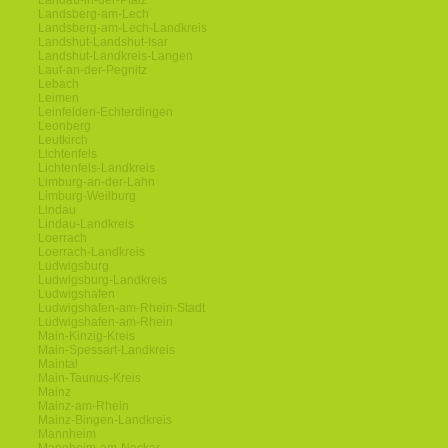
Landau-in-der-Pfalz
Landsberg-am-Lech
Landsberg-am-Lech-Landkreis
Landshut-Landshut-Isar
Landshut-Landkreis-Langen
Lauf-an-der-Pegnitz
Lebach
Leimen
Leinfelden-Echterdingen
Leonberg
Leutkirch
Lichtenfels
Lichtenfels-Landkreis
Limburg-an-der-Lahn
Limburg-Weilburg
Lindau
Lindau-Landkreis
Loerrach
Loerrach-Landkreis
Ludwigsburg
Ludwigsburg-Landkreis
Ludwigshafen
Ludwigshafen-am-Rhein-Stadt
Ludwigshafen-am-Rhein
Main-Kinzig-Kreis
Main-Spessart-Landkreis
Maintal
Main-Taunus-Kreis
Mainz
Mainz-am-Rhein
Mainz-Bingen-Landkreis
Mannheim