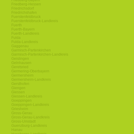
Friedberg-Bayern
Friedberg-Hessen
Friedrichsdorf
Friedrichshafen
Fuerstenfeldbruck
Fuerstenfeldbruck-Landkreis
Fuerth
Fuerth-Bayern
Fuerth-Landkreis
Fulda
Fulda-Landkreis
Gaggenau
Garmisch-Partenkirchen
Garmisch-Partenkirchen-Landkreis
Geislingen
Gelnhausen
Geretsried
Germering-Oberbayern
Germersheim
Germersheim-Landkreis
Gersthofen
Giengen
Giessen
Giessen-Landkreis
Goeppingen
Goeppingen-Landkreis
Griesheim
Gross-Gerau
Gross-Gerau-Landkreis
Gross-Umstadt
Guenzburg-Landkreis
Hanau