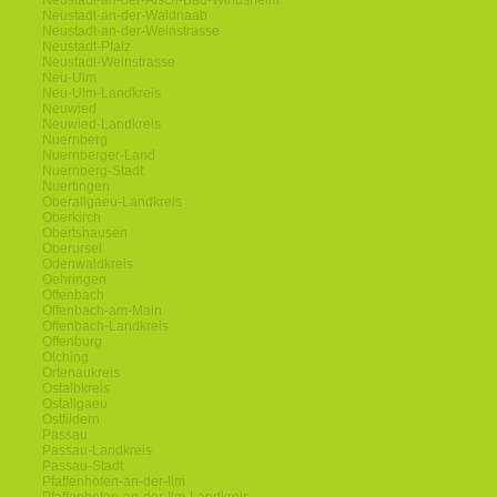
Neustadt-an-der-Aisch-Bad-Windsheim
Neustadt-an-der-Waldnaab
Neustadt-an-der-Weinstrasse
Neustadt-Pfalz
Neustadt-Weinstrasse
Neu-Ulm
Neu-Ulm-Landkreis
Neuwied
Neuwied-Landkreis
Nuernberg
Nuernberger-Land
Nuernberg-Stadt
Nuertingen
Oberallgaeu-Landkreis
Oberkirch
Obertshausen
Oberursel
Odenwaldkreis
Oehringen
Offenbach
Offenbach-am-Main
Offenbach-Landkreis
Offenburg
Olching
Ortenaukreis
Ostalbkreis
Ostallgaeu
Ostfildern
Passau
Passau-Landkreis
Passau-Stadt
Pfaffenhofen-an-der-Ilm