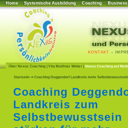
Home
Systemische Ausbildung
Coaching
Business
KONTAKT
-
IMPR
Über Nexus Coaching
|
Vita Matthias Weber
|
Nexus Coaching auf Mall
Startseite
⇒ Coaching Deggendorf Landkreis mehr Selbstbewusstsein st
Coaching Deggendo
Landkreis zum
Selbstbewusstsein