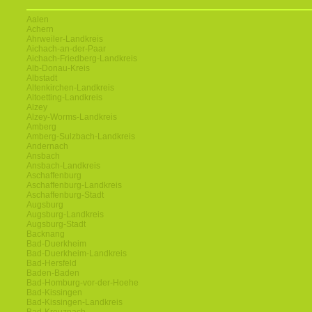
Aalen
Achern
Ahrweiler-Landkreis
Aichach-an-der-Paar
Aichach-Friedberg-Landkreis
Alb-Donau-Kreis
Albstadt
Altenkirchen-Landkreis
Altoetting-Landkreis
Alzey
Alzey-Worms-Landkreis
Amberg
Amberg-Sulzbach-Landkreis
Andernach
Ansbach
Ansbach-Landkreis
Aschaffenburg
Aschaffenburg-Landkreis
Aschaffenburg-Stadt
Augsburg
Augsburg-Landkreis
Augsburg-Stadt
Backnang
Bad-Duerkheim
Bad-Duerkheim-Landkreis
Bad-Hersfeld
Baden-Baden
Bad-Homburg-vor-der-Hoehe
Bad-Kissingen
Bad-Kissingen-Landkreis