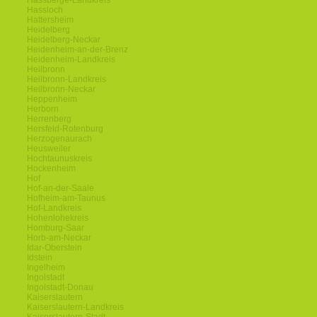
Hassberge-Landkreis
Hassloch
Hattersheim
Heidelberg
Heidelberg-Neckar
Heidenheim-an-der-Brenz
Heidenheim-Landkreis
Heilbronn
Heilbronn-Landkreis
Heilbronn-Neckar
Heppenheim
Herborn
Herrenberg
Hersfeld-Rotenburg
Herzogenaurach
Heusweiler
Hochtaunuskreis
Hockenheim
Hof
Hof-an-der-Saale
Hofheim-am-Taunus
Hof-Landkreis
Hohenlohekreis
Homburg-Saar
Horb-am-Neckar
Idar-Oberstein
Idstein
Ingelheim
Ingolstadt
Ingolstadt-Donau
Kaiserslautern
Kaiserslautern-Landkreis