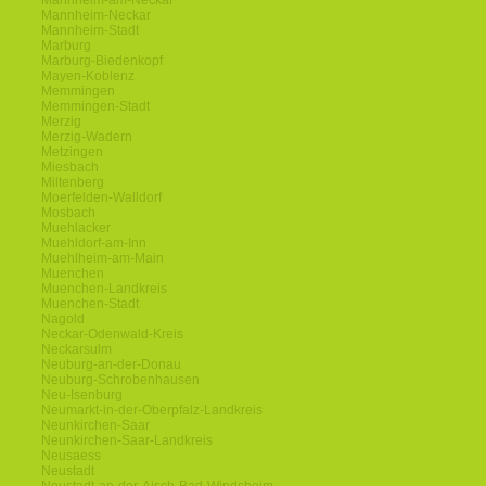
Mannheim-am-Neckar
Mannheim-Neckar
Mannheim-Stadt
Marburg
Marburg-Biedenkopf
Mayen-Koblenz
Memmingen
Memmingen-Stadt
Merzig
Merzig-Wadern
Metzingen
Miesbach
Miltenberg
Moerfelden-Walldorf
Mosbach
Muehlacker
Muehldorf-am-Inn
Muehlheim-am-Main
Muenchen
Muenchen-Landkreis
Muenchen-Stadt
Nagold
Neckar-Odenwald-Kreis
Neckarsulm
Neuburg-an-der-Donau
Neuburg-Schrobenhausen
Neu-Isenburg
Neumarkt-in-der-Oberpfalz-Landkreis
Neunkirchen-Saar
Neunkirchen-Saar-Landkreis
Neusaess
Neustadt