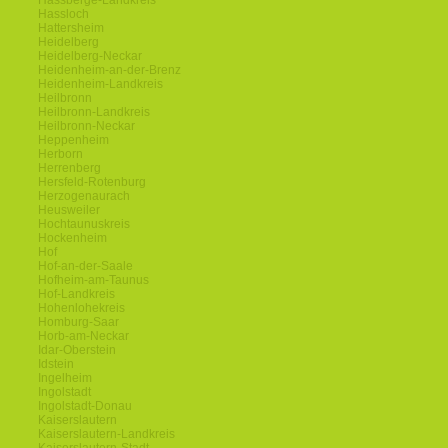
Hassberge-Landkreis
Hassloch
Hattersheim
Heidelberg
Heidelberg-Neckar
Heidenheim-an-der-Brenz
Heidenheim-Landkreis
Heilbronn
Heilbronn-Landkreis
Heilbronn-Neckar
Heppenheim
Herborn
Herrenberg
Hersfeld-Rotenburg
Herzogenaurach
Heusweiler
Hochtaunuskreis
Hockenheim
Hof
Hof-an-der-Saale
Hofheim-am-Taunus
Hof-Landkreis
Hohenlohekreis
Homburg-Saar
Horb-am-Neckar
Idar-Oberstein
Idstein
Ingelheim
Ingolstadt
Ingolstadt-Donau
Kaiserslautern
Kaiserslautern-Landkreis