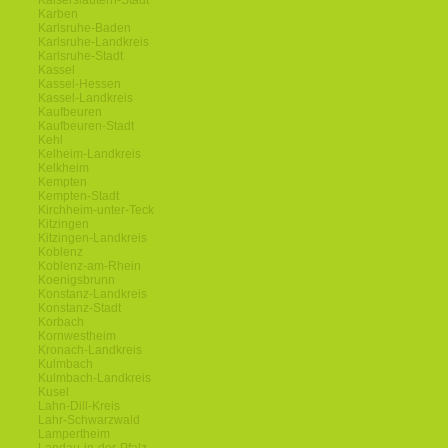
Kaiserslautern-Stadt
Karben
Karlsruhe-Baden
Karlsruhe-Landkreis
Karlsruhe-Stadt
Kassel
Kassel-Hessen
Kassel-Landkreis
Kaufbeuren
Kaufbeuren-Stadt
Kehl
Kelheim-Landkreis
Kelkheim
Kempten
Kempten-Stadt
Kirchheim-unter-Teck
Kitzingen
Kitzingen-Landkreis
Koblenz
Koblenz-am-Rhein
Koenigsbrunn
Konstanz-Landkreis
Konstanz-Stadt
Korbach
Kornwestheim
Kronach-Landkreis
Kulmbach
Kulmbach-Landkreis
Kusel
Lahn-Dill-Kreis
Lahr-Schwarzwald
Lampertheim