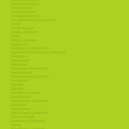
Friedberg-Bayern
Friedberg-Hessen
Friedrichsdorf
Friedrichshafen
Fuerstenfeldbruck
Fuerstenfeldbruck-Landkreis
Fuerth
Fuerth-Bayern
Fuerth-Landkreis
Fulda
Fulda-Landkreis
Gaggenau
Garmisch-Partenkirchen
Garmisch-Partenkirchen-Landkreis
Geislingen
Gelnhausen
Geretsried
Germering-Oberbayern
Germersheim
Germersheim-Landkreis
Gersthofen
Giengen
Giessen
Giessen-Landkreis
Goeppingen
Goeppingen-Landkreis
Griesheim
Gross-Gerau
Gross-Gerau-Landkreis
Gross-Umstadt
Guenzburg-Landkreis
Hanau