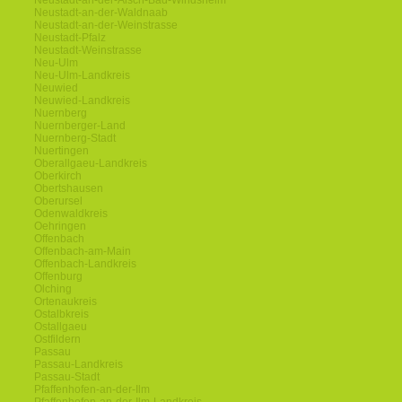
Neustadt-an-der-Aisch-Bad-Windsheim
Neustadt-an-der-Waldnaab
Neustadt-an-der-Weinstrasse
Neustadt-Pfalz
Neustadt-Weinstrasse
Neu-Ulm
Neu-Ulm-Landkreis
Neuwied
Neuwied-Landkreis
Nuernberg
Nuernberger-Land
Nuernberg-Stadt
Nuertingen
Oberallgaeu-Landkreis
Oberkirch
Obertshausen
Oberursel
Odenwaldkreis
Oehringen
Offenbach
Offenbach-am-Main
Offenbach-Landkreis
Offenburg
Olching
Ortenaukreis
Ostalbkreis
Ostallgaeu
Ostfildern
Passau
Passau-Landkreis
Passau-Stadt
Pfaffenhofen-an-der-Ilm