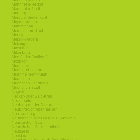
Mannheim-am-Neckar
Mannheim-Neckar
Mannheim-Stadt
Marburg
Marburg-Biedenkopf
Mayen-Koblenz
Memmingen
Memmingen-Stadt
Merzig
Merzig-Wadern
Metzingen
Miesbach
Miltenberg
Moerfelden-Walldorf
Mosbach
Muehlacker
Muehldorf-am-Inn
Muehlheim-am-Main
Muenchen
Muenchen-Landkreis
Muenchen-Stadt
Nagold
Neckar-Odenwald-Kreis
Neckarsulm
Neuburg-an-der-Donau
Neuburg-Schrobenhausen
Neu-Isenburg
Neumarkt-in-der-Oberpfalz-Landkreis
Neunkirchen-Saar
Neunkirchen-Saar-Landkreis
Neusaess
Neustadt