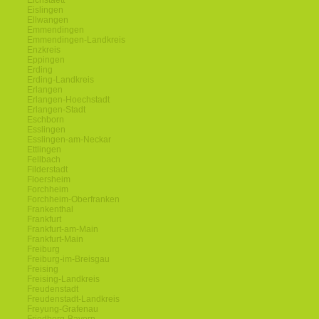
Eichstaett
Eislingen
Ellwangen
Emmendingen
Emmendingen-Landkreis
Enzkreis
Eppingen
Erding
Erding-Landkreis
Erlangen
Erlangen-Hoechstadt
Erlangen-Stadt
Eschborn
Esslingen
Esslingen-am-Neckar
Ettlingen
Fellbach
Filderstadt
Floersheim
Forchheim
Forchheim-Oberfranken
Frankenthal
Frankfurt
Frankfurt-am-Main
Frankfurt-Main
Freiburg
Freiburg-im-Breisgau
Freising
Freising-Landkreis
Freudenstadt
Freudenstadt-Landkreis
Freyung-Grafenau