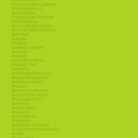
Bad-Kreuznach
Bad-Kreuznach-Landkreis
Bad-Mergentheim
Bad-Nauheim
Bad-Neuenahr-Ahrweiler
Bad-Rappenau
Bad-Soden-am-Taunus
Bad-Toelz-Wolfratshausen
Bad-Vilbel
Balingen
Bamberg
Bamberg-Landkreis
Baunatal
Bayreuth
Bayreuth-Landkreis
Bayreuth-Stadt
Bensheim
Berchtesgadener-Land
Bergstraße-Landkreis
Bernkastel-Wittlich
Biberach
Biberach-an-der-Riss
Bietigheim-Bissingen
Bingen-am-Rhein
Birkenfeld
Bitburg-Pruem
Blieskastel
Bodenseekreis
Boeblingen
Boeblingen-Landkreis
Breisgau-Hochschwarzwald
Bretten