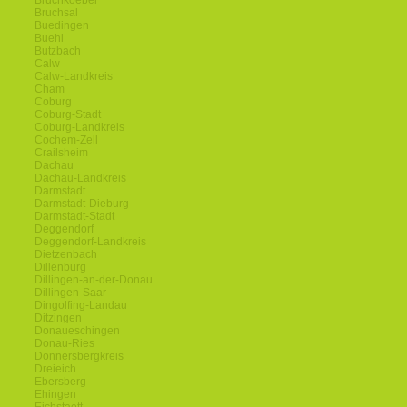
Bruchkoebel
Bruchsal
Buedingen
Buehl
Butzbach
Calw
Calw-Landkreis
Cham
Coburg
Coburg-Stadt
Coburg-Landkreis
Cochem-Zell
Crailsheim
Dachau
Dachau-Landkreis
Darmstadt
Darmstadt-Dieburg
Darmstadt-Stadt
Deggendorf
Deggendorf-Landkreis
Dietzenbach
Dillenburg
Dillingen-an-der-Donau
Dillingen-Saar
Dingolfing-Landau
Ditzingen
Donaueschingen
Donau-Ries
Donnersbergkreis
Dreieich
Ebersberg
Ehingen