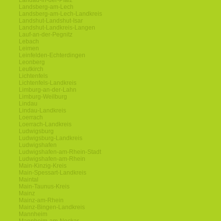
Landau-in-der-Pfalz
Landsberg-am-Lech
Landsberg-am-Lech-Landkreis
Landshut-Landshut-Isar
Landshut-Landkreis-Langen
Lauf-an-der-Pegnitz
Lebach
Leimen
Leinfelden-Echterdingen
Leonberg
Leutkirch
Lichtenfels
Lichtenfels-Landkreis
Limburg-an-der-Lahn
Limburg-Weilburg
Lindau
Lindau-Landkreis
Loerrach
Loerrach-Landkreis
Ludwigsburg
Ludwigsburg-Landkreis
Ludwigshafen
Ludwigshafen-am-Rhein-Stadt
Ludwigshafen-am-Rhein
Main-Kinzig-Kreis
Main-Spessart-Landkreis
Maintal
Main-Taunus-Kreis
Mainz
Mainz-am-Rhein
Mainz-Bingen-Landkreis
Mannheim