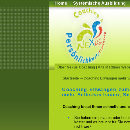
Home
Systemische Ausbildung
Über Nexus Coaching
|
Vita Matthias Web
Startseite
⇒ Coaching Ellwangen mehr Sel
Coaching Ellwangen zum 
mehr Selbstvertrauen, S
Coaching bietet Ihnen schnelle und 
Sie haben ein privates oder beru
kostet und es braucht für Sie n
nicht wie?