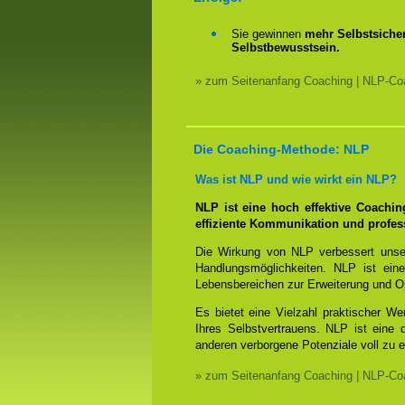
Sie gewinnen
mehr Selbstsicher
Selbstbewusstsein.
» zum Seitenanfang Coaching | NLP-Coa
Die Coaching-Methode: NLP
Was ist NLP und wie wirkt ein NLP?
NLP ist eine hoch effektive Coachi
effiziente Kommunikation und profes
Die Wirkung von NLP verbessert unse
Handlungsmöglichkeiten. NLP ist eine
Lebensbereichen zur Erweiterung und O
Es bietet eine Vielzahl praktischer W
Ihres Selbstvertrauens. NLP ist eine
anderen verborgene Potenziale voll zu e
» zum Seitenanfang Coaching | NLP-Coa