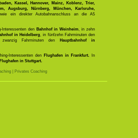
aden, Kassel, Hannover, Mainz, Koblenz, Trier,
Ulm, Augsburg, Nürnberg, München, Karlsruhe,
ie ein direkter Autobahnanschluss an die A5
g-Interessenten den
Bahnhof in Weinheim
, in zehn
ahnhof in Heidelberg
, in fünfzehn Fahrminuten den
zwanzig Fahrminuten den
Hauptbahnhof in
ching-Interessenten den
Flughafen in Frankfurt.
In
Flughafen in Stuttgart.
ching | Privates Coaching