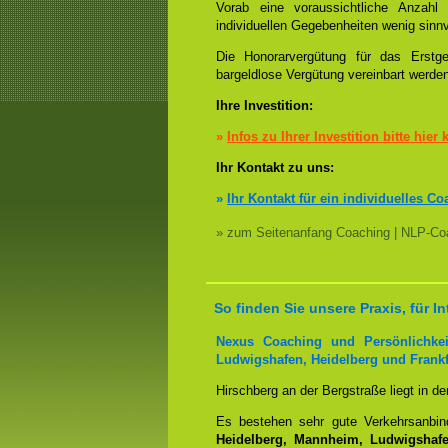
Vorab eine voraussichtliche Anzah
individuellen Gegebenheiten wenig sinnv
Die Honorarvergütung für das Erstge
bargeldlose Vergütung vereinbart werde
Ihre Investition:
»
Infos zu Ihrer Investition bitte hier 
Ihr Kontakt zu uns:
»
Ihr Kontakt für ein individuelles Co
» zum Seitenanfang Coaching | NLP-Coa
So finden Sie unsere Praxis, für
Nexus Coaching und Persönlichkei
Ludwigshafen, Heidelberg und Frankf
Hirschberg an der Bergstraße liegt in d
Es bestehen sehr gute Verkehrsanbi
Heidelberg, Mannheim, Ludwigshafen