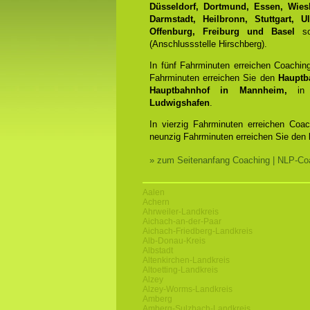
Düsseldorf, Dortmund, Essen, Wiesb
Darmstadt, Heilbronn, Stuttgart, 
Offenburg, Freiburg und Basel
sow
(Anschlussstelle Hirschberg).
In fünf Fahrminuten erreichen Coachin
Fahrminuten erreichen Sie den
Hauptb
Hauptbahnhof in Mannheim,
in 
Ludwigshafen
.
In vierzig Fahrminuten erreichen Coa
neunzig Fahrminuten erreichen Sie den
» zum Seitenanfang Coaching | NLP-Coa
Aalen
Achern
Ahrweiler-Landkreis
Aichach-an-der-Paar
Aichach-Friedberg-Landkreis
Alb-Donau-Kreis
Albstadt
Altenkirchen-Landkreis
Altoetting-Landkreis
Alzey
Alzey-Worms-Landkreis
Amberg
Amberg-Sulzbach-Landkreis