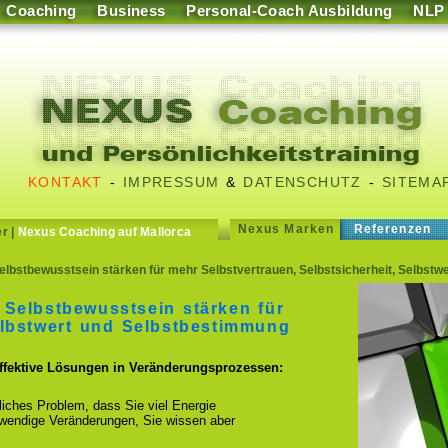
Coaching
Business
Personal-Coach Ausbildung
NLP
KONTAKT
-
IMPRESSUM
&
DATENSCHUTZ
-
SITEMA
Nexus Marken
Referenzen
er
|
Nexus Coaching auf Mallorca
bstbewusstsein stärken für mehr Selbstvertrauen, Selbstsicherheit, Selbstw
Selbstbewusstsein stärken für
elbstwert und Selbstbestimmung
effektive Lösungen in Veränderungsprozessen:
fliches Problem, dass Sie viel Energie
otwendige Veränderungen, Sie wissen aber