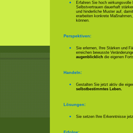
Erfahren Sie hoch wirkungsvolle
Selbstvertrauen dauerhaft stärke
und hinderliche Muster auf, damit
erarbeiten konkrete Maßnahmen,
können.
Perspektiven:
Sie erlernen, Ihre Stärken und F
erreichen bewusste Veränderungen
augenblicklich
die eigenen Forts
Handeln:
Gestalten Sie jetzt aktiv die eig
selbstbestimmtes Leben.
Lösungen:
Sie setzen Ihre Erkenntnisse jet
Erfolge: