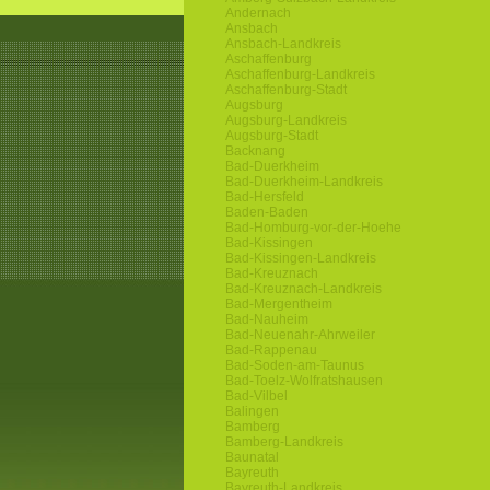
Andernach
Ansbach
Ansbach-Landkreis
Aschaffenburg
Aschaffenburg-Landkreis
Aschaffenburg-Stadt
Augsburg
Augsburg-Landkreis
Augsburg-Stadt
Backnang
Bad-Duerkheim
Bad-Duerkheim-Landkreis
Bad-Hersfeld
Baden-Baden
Bad-Homburg-vor-der-Hoehe
Bad-Kissingen
Bad-Kissingen-Landkreis
Bad-Kreuznach
Bad-Kreuznach-Landkreis
Bad-Mergentheim
Bad-Nauheim
Bad-Neuenahr-Ahrweiler
Bad-Rappenau
Bad-Soden-am-Taunus
Bad-Toelz-Wolfratshausen
Bad-Vilbel
Balingen
Bamberg
Bamberg-Landkreis
Baunatal
Bayreuth
Bayreuth-Landkreis