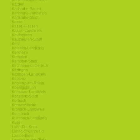
Kaiserslautern-Stadt
Karben
Karlsruhe-Baden
Karlsruhe-Landkreis
Karlsruhe-Stadt
Kassel
Kassel-Hessen
Kassel-Landkreis
Kaufbeuren
Kaufbeuren-Stadt
Kehl
Kelheim-Landkreis
Kelkheim
Kempten
Kempten-Stadt
Kirchheim-unter-Teck
Kitzingen
Kitzingen-Landkreis
Koblenz
Koblenz-am-Rhein
Koenigsbrunn
Konstanz-Landkreis
Konstanz-Stadt
Korbach
Kornwestheim
Kronach-Landkreis
Kulmbach
Kulmbach-Landkreis
Kusel
Lahn-Dill-Kreis
Lahr-Schwarzwald
Lampertheim