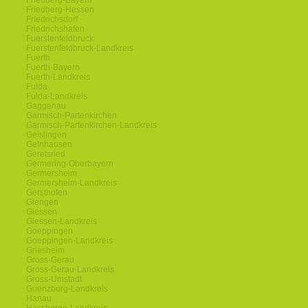
Friedberg-Bayern
Friedberg-Hessen
Friedrichsdorf
Friedrichshafen
Fuerstenfeldbruck
Fuerstenfeldbruck-Landkreis
Fuerth
Fuerth-Bayern
Fuerth-Landkreis
Fulda
Fulda-Landkreis
Gaggenau
Garmisch-Partenkirchen
Garmisch-Partenkirchen-Landkreis
Geislingen
Gelnhausen
Geretsried
Germering-Oberbayern
Germersheim
Germersheim-Landkreis
Gersthofen
Giengen
Giessen
Giessen-Landkreis
Goeppingen
Goeppingen-Landkreis
Griesheim
Gross-Gerau
Gross-Gerau-Landkreis
Gross-Umstadt
Guenzburg-Landkreis
Hanau