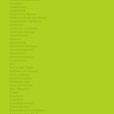
Hassberge-Landkreis
Hassloch
Hattersheim
Heidelberg
Heidelberg-Neckar
Heidenheim-an-der-Brenz
Heidenheim-Landkreis
Heilbronn
Heilbronn-Landkreis
Heilbronn-Neckar
Heppenheim
Herborn
Herrenberg
Hersfeld-Rotenburg
Herzogenaurach
Heusweiler
Hochtaunuskreis
Hockenheim
Hof
Hof-an-der-Saale
Hofheim-am-Taunus
Hof-Landkreis
Hohenlohekreis
Homburg-Saar
Horb-am-Neckar
Idar-Oberstein
Idstein
Ingelheim
Ingolstadt
Ingolstadt-Donau
Kaiserslautern
Kaiserslautern-Landkreis