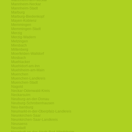
Mannheim-am-Neckar
Mannheim-Neckar
Mannheim-Stadt
Marburg
Marburg-Biedenkopf
Mayen-Koblenz
Memmingen
Memmingen-Stadt
Merzig
Merzig-Wadern
Metzingen
Miesbach
Miltenberg
Moerfelden-Walldorf
Mosbach
Muehlacker
Muehldorf-am-Inn
Muehlheim-am-Main
Muenchen
Muenchen-Landkreis
Muenchen-Stadt
Nagold
Neckar-Odenwald-Kreis
Neckarsulm
Neuburg-an-der-Donau
Neuburg-Schrobenhausen
Neu-Isenburg
Neumarkt-in-der-Oberpfalz-Landkreis
Neunkirchen-Saar
Neunkirchen-Saar-Landkreis
Neusaess
Neustadt