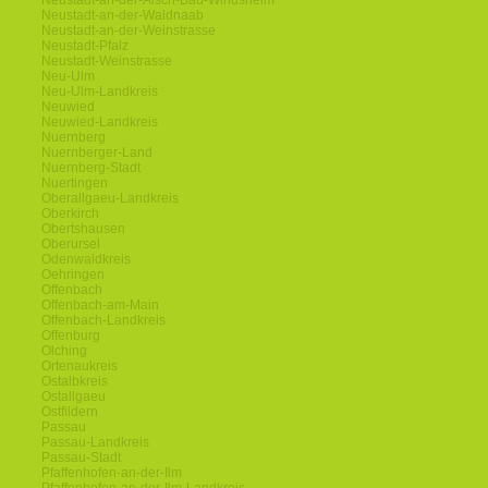
Neustadt-an-der-Aisch-Bad-Windsheim
Neustadt-an-der-Waldnaab
Neustadt-an-der-Weinstrasse
Neustadt-Pfalz
Neustadt-Weinstrasse
Neu-Ulm
Neu-Ulm-Landkreis
Neuwied
Neuwied-Landkreis
Nuernberg
Nuernberger-Land
Nuernberg-Stadt
Nuertingen
Oberallgaeu-Landkreis
Oberkirch
Obertshausen
Oberursel
Odenwaldkreis
Oehringen
Offenbach
Offenbach-am-Main
Offenbach-Landkreis
Offenburg
Olching
Ortenaukreis
Ostalbkreis
Ostallgaeu
Ostfildern
Passau
Passau-Landkreis
Passau-Stadt
Pfaffenhofen-an-der-Ilm