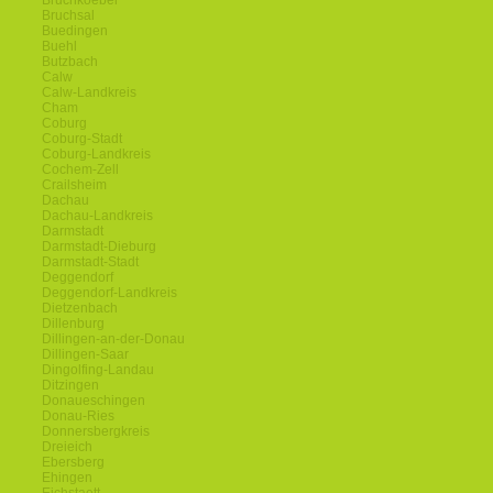
Bruchkoebel
Bruchsal
Buedingen
Buehl
Butzbach
Calw
Calw-Landkreis
Cham
Coburg
Coburg-Stadt
Coburg-Landkreis
Cochem-Zell
Crailsheim
Dachau
Dachau-Landkreis
Darmstadt
Darmstadt-Dieburg
Darmstadt-Stadt
Deggendorf
Deggendorf-Landkreis
Dietzenbach
Dillenburg
Dillingen-an-der-Donau
Dillingen-Saar
Dingolfing-Landau
Ditzingen
Donaueschingen
Donau-Ries
Donnersbergkreis
Dreieich
Ebersberg
Ehingen