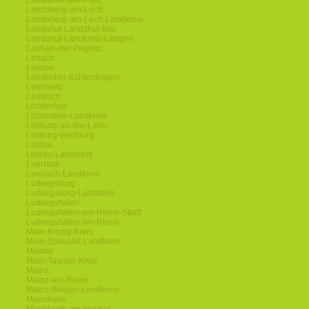
Landau-in-der-Pfalz
Landsberg-am-Lech
Landsberg-am-Lech-Landkreis
Landshut-Landshut-Isar
Landshut-Landkreis-Langen
Lauf-an-der-Pegnitz
Lebach
Leimen
Leinfelden-Echterdingen
Leonberg
Leutkirch
Lichtenfels
Lichtenfels-Landkreis
Limburg-an-der-Lahn
Limburg-Weilburg
Lindau
Lindau-Landkreis
Loerrach
Loerrach-Landkreis
Ludwigsburg
Ludwigsburg-Landkreis
Ludwigshafen
Ludwigshafen-am-Rhein-Stadt
Ludwigshafen-am-Rhein
Main-Kinzig-Kreis
Main-Spessart-Landkreis
Maintal
Main-Taunus-Kreis
Mainz
Mainz-am-Rhein
Mainz-Bingen-Landkreis
Mannheim