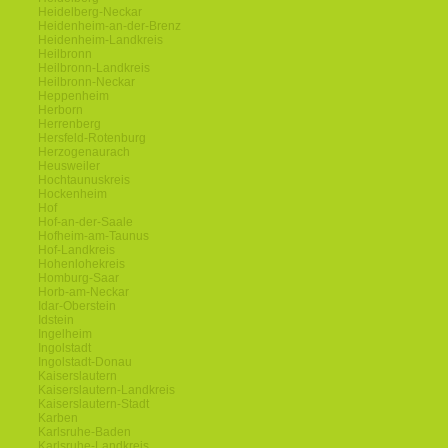
Heidelberg-Neckar
Heidenheim-an-der-Brenz
Heidenheim-Landkreis
Heilbronn
Heilbronn-Landkreis
Heilbronn-Neckar
Heppenheim
Herborn
Herrenberg
Hersfeld-Rotenburg
Herzogenaurach
Heusweiler
Hochtaunuskreis
Hockenheim
Hof
Hof-an-der-Saale
Hofheim-am-Taunus
Hof-Landkreis
Hohenlohekreis
Homburg-Saar
Horb-am-Neckar
Idar-Oberstein
Idstein
Ingelheim
Ingolstadt
Ingolstadt-Donau
Kaiserslautern
Kaiserslautern-Landkreis
Kaiserslautern-Stadt
Karben
Karlsruhe-Baden
Karlsruhe-Landkreis