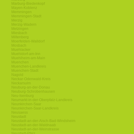
Marburg-Biedenkopf
Mayen-Koblenz
Memmingen
Memmingen-Stadt
Merzig
Merzig-Wadern
Metzingen
Miesbach
Miltenberg
Moerfelden-Walldorf
Mosbach
Muehlacker
Muehldorf-am-Inn
Muehlheim-am-Main
Muenchen
Muenchen-Landkreis
Muenchen-Stadt
Nagold
Neckar-Odenwald-Kreis
Neckarsulm
Neuburg-an-der-Donau
Neuburg-Schrobenhausen
Neu-Isenburg
Neumarkt-in-der-Oberpfalz-Landkreis
Neunkirchen-Saar
Neunkirchen-Saar-Landkreis
Neusaess
Neustadt
Neustadt-an-der-Aisch-Bad-Windsheim
Neustadt-an-der-Waldnaab
Neustadt-an-der-Weinstrasse
Neustadt-Pfalz