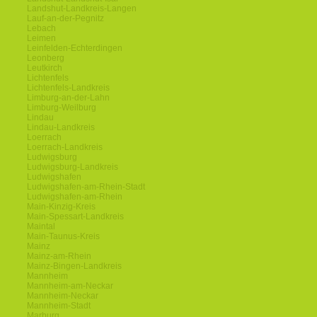
Landshut-Landkreis-Langen
Lauf-an-der-Pegnitz
Lebach
Leimen
Leinfelden-Echterdingen
Leonberg
Leutkirch
Lichtenfels
Lichtenfels-Landkreis
Limburg-an-der-Lahn
Limburg-Weilburg
Lindau
Lindau-Landkreis
Loerrach
Loerrach-Landkreis
Ludwigsburg
Ludwigsburg-Landkreis
Ludwigshafen
Ludwigshafen-am-Rhein-Stadt
Ludwigshafen-am-Rhein
Main-Kinzig-Kreis
Main-Spessart-Landkreis
Maintal
Main-Taunus-Kreis
Mainz
Mainz-am-Rhein
Mainz-Bingen-Landkreis
Mannheim
Mannheim-am-Neckar
Mannheim-Neckar
Mannheim-Stadt
Marburg