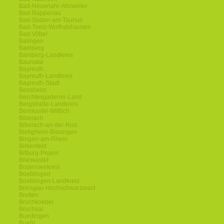
Bad-Neuenahr-Ahrweiler
Bad-Rappenau
Bad-Soden-am-Taunus
Bad-Toelz-Wolfratshausen
Bad-Vilbel
Balingen
Bamberg
Bamberg-Landkreis
Baunatal
Bayreuth
Bayreuth-Landkreis
Bayreuth-Stadt
Bensheim
Berchtesgadener-Land
Bergstraße-Landkreis
Bernkastel-Wittlich
Biberach
Biberach-an-der-Riss
Bietigheim-Bissingen
Bingen-am-Rhein
Birkenfeld
Bitburg-Pruem
Blieskastel
Bodenseekreis
Boeblingen
Boeblingen-Landkreis
Breisgau-Hochschwarzwald
Bretten
Bruchkoebel
Bruchsal
Buedingen
Buehl