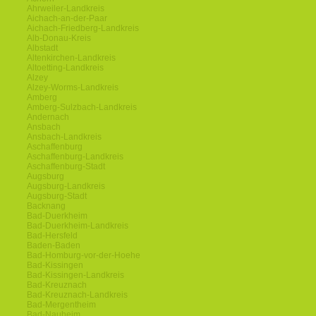
Ahrweiler-Landkreis
Aichach-an-der-Paar
Aichach-Friedberg-Landkreis
Alb-Donau-Kreis
Albstadt
Altenkirchen-Landkreis
Altoetting-Landkreis
Alzey
Alzey-Worms-Landkreis
Amberg
Amberg-Sulzbach-Landkreis
Andernach
Ansbach
Ansbach-Landkreis
Aschaffenburg
Aschaffenburg-Landkreis
Aschaffenburg-Stadt
Augsburg
Augsburg-Landkreis
Augsburg-Stadt
Backnang
Bad-Duerkheim
Bad-Duerkheim-Landkreis
Bad-Hersfeld
Baden-Baden
Bad-Homburg-vor-der-Hoehe
Bad-Kissingen
Bad-Kissingen-Landkreis
Bad-Kreuznach
Bad-Kreuznach-Landkreis
Bad-Mergentheim
Bad-Nauheim