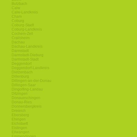
Butzbach
Calw
Calw-Landkreis
Cham
Coburg
Coburg-Stadt
Coburg-Landkreis
Cochem-Zell
Crailsheim
Dachau
Dachau-Landkreis
Darmstadt
Darmstadt-Dieburg
Darmstadt-Stadt
Deggendorf
Deggendorf-Landkreis
Dietzenbach
Dillenburg
Dillingen-an-der-Donau
Dillingen-Saar
Dingolfing-Landau
Ditzingen
Donaueschingen
Donau-Ries
Donnersbergkreis
Dreieich
Ebersberg
Ehingen
Eichstaett
Eislingen
Ellwangen
Emmendingen