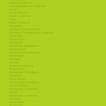
Fuerstenfeldbruck
Fuerstenfeldbruck-Landkreis
Fuerth
Fuerth-Bayern
Fuerth-Landkreis
Fulda
Fulda-Landkreis
Gaggenau
Garmisch-Partenkirchen
Garmisch-Partenkirchen-Landkreis
Geislingen
Gelnhausen
Geretsried
Germering-Oberbayern
Germersheim
Germersheim-Landkreis
Gersthofen
Giengen
Giessen
Giessen-Landkreis
Goeppingen
Goeppingen-Landkreis
Griesheim
Gross-Gerau
Gross-Gerau-Landkreis
Gross-Umstadt
Guenzburg-Landkreis
Hanau
Hassberge-Landkreis
Hassloch
Hattersheim
Heidelberg