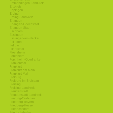
Emmendingen-Landkreis
Enzkreis
Eppingen
Erding
Erding-Landkreis
Erlangen
Erlangen-Hoechstadt
Erlangen-Stadt
Eschborn
Esslingen
Esslingen-am-Neckar
Ettlingen
Fellbach
Filderstadt
Floersheim
Forchheim
Forchheim-Oberfranken
Frankenthal
Frankfurt
Frankfurt-am-Main
Frankfurt-Main
Freiburg
Freiburg-im-Breisgau
Freising
Freising-Landkreis
Freudenstadt
Freudenstadt-Landkreis
Freyung-Grafenau
Friedberg-Bayern
Friedberg-Hessen
Friedrichsdorf
Friedrichshafen