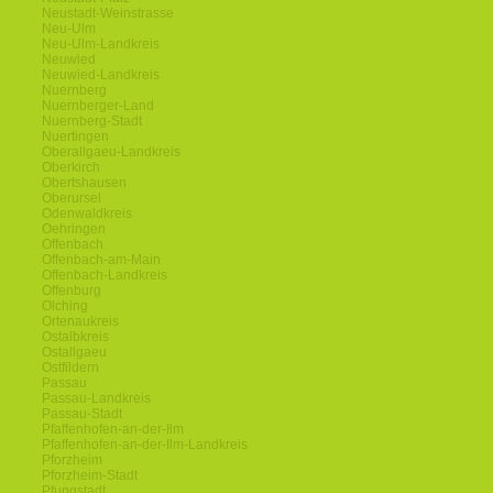
Neustadt-Weinstrasse
Neu-Ulm
Neu-Ulm-Landkreis
Neuwied
Neuwied-Landkreis
Nuernberg
Nuernberger-Land
Nuernberg-Stadt
Nuertingen
Oberallgaeu-Landkreis
Oberkirch
Obertshausen
Oberursel
Odenwaldkreis
Oehringen
Offenbach
Offenbach-am-Main
Offenbach-Landkreis
Offenburg
Olching
Ortenaukreis
Ostalbkreis
Ostallgaeu
Ostfildern
Passau
Passau-Landkreis
Passau-Stadt
Pfaffenhofen-an-der-Ilm
Pfaffenhofen-an-der-Ilm-Landkreis
Pforzheim
Pforzheim-Stadt
Pfungstadt