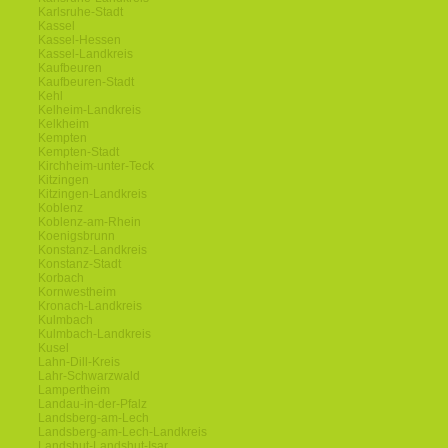
Karlsruhe-Stadt
Kassel
Kassel-Hessen
Kassel-Landkreis
Kaufbeuren
Kaufbeuren-Stadt
Kehl
Kelheim-Landkreis
Kelkheim
Kempten
Kempten-Stadt
Kirchheim-unter-Teck
Kitzingen
Kitzingen-Landkreis
Koblenz
Koblenz-am-Rhein
Koenigsbrunn
Konstanz-Landkreis
Konstanz-Stadt
Korbach
Kornwestheim
Kronach-Landkreis
Kulmbach
Kulmbach-Landkreis
Kusel
Lahn-Dill-Kreis
Lahr-Schwarzwald
Lampertheim
Landau-in-der-Pfalz
Landsberg-am-Lech
Landsberg-am-Lech-Landkreis
Landshut-Landshut-Isar