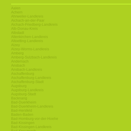
Aalen
Achern
Ahrweiler-Landkreis
Aichach-an-der-Paar
Aichach-Friedberg-Landkreis
Alb-Donau-Kreis
Albstadt
Altenkirchen-Landkreis
Altoetting-Landkreis
Alzey
Alzey-Worms-Landkreis
Amberg
Amberg-Sulzbach-Landkreis
Andernach
Ansbach
Ansbach-Landkreis
Aschaffenburg
Aschaffenburg-Landkreis
Aschaffenburg-Stadt
Augsburg
Augsburg-Landkreis
Augsburg-Stadt
Backnang
Bad-Duerkheim
Bad-Duerkheim-Landkreis
Bad-Hersfeld
Baden-Baden
Bad-Homburg-vor-der-Hoehe
Bad-Kissingen
Bad-Kissingen-Landkreis