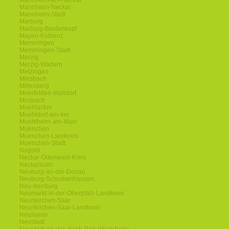
Mannheim-am-Neckar
Mannheim-Neckar
Mannheim-Stadt
Marburg
Marburg-Biedenkopf
Mayen-Koblenz
Memmingen
Memmingen-Stadt
Merzig
Merzig-Wadern
Metzingen
Miesbach
Miltenberg
Moerfelden-Walldorf
Mosbach
Muehlacker
Muehldorf-am-Inn
Muehlheim-am-Main
Muenchen
Muenchen-Landkreis
Muenchen-Stadt
Nagold
Neckar-Odenwald-Kreis
Neckarsulm
Neuburg-an-der-Donau
Neuburg-Schrobenhausen
Neu-Isenburg
Neumarkt-in-der-Oberpfalz-Landkreis
Neunkirchen-Saar
Neunkirchen-Saar-Landkreis
Neusaess
Neustadt