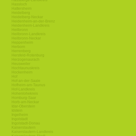
Hassberge-Landkreis
Hassloch
Hattersheim
Heidelberg
Heidelberg-Neckar
Heidenheim-an-der-Brenz
Heidenheim-Landkreis
Heilbronn
Heilbronn-Landkreis
Heilbronn-Neckar
Heppenheim
Herborn
Herrenberg
Hersfeld-Rotenburg
Herzogenaurach
Heusweiler
Hochtaunuskreis
Hockenheim
Hof
Hof-an-der-Saale
Hofheim-am-Taunus
Hof-Landkreis
Hohenlohekreis
Homburg-Saar
Horb-am-Neckar
Idar-Oberstein
Idstein
Ingelheim
Ingolstadt
Ingolstadt-Donau
Kaiserslautern
Kaiserslautern-Landkreis