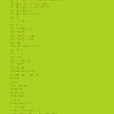
Neustadt-an-der-Aisch-Bad-Windsheim
Neustadt-an-der-Waldnaab
Neustadt-an-der-Weinstrasse
Neustadt-Pfalz
Neustadt-Weinstrasse
Neu-Ulm
Neu-Ulm-Landkreis
Neuwied
Neuwied-Landkreis
Nuernberg
Nuernberger-Land
Nuernberg-Stadt
Nuertingen
Oberallgaeu-Landkreis
Oberkirch
Obertshausen
Oberursel
Odenwaldkreis
Oehringen
Offenbach
Offenbach-am-Main
Offenbach-Landkreis
Offenburg
Olching
Ortenaukreis
Ostalbkreis
Ostallgaeu
Ostfildern
Passau
Passau-Landkreis
Passau-Stadt
Pfaffenhofen-an-der-Ilm