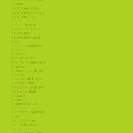
Kaiserslautern-Stadt
Karben
Karlsruhe-Baden
Karlsruhe-Landkreis
Karlsruhe-Stadt
Kassel
Kassel-Hessen
Kassel-Landkreis
Kaufbeuren
Kaufbeuren-Stadt
Kehl
Kelheim-Landkreis
Kelkheim
Kempten
Kempten-Stadt
Kirchheim-unter-Teck
Kitzingen
Kitzingen-Landkreis
Koblenz
Koblenz-am-Rhein
Koenigsbrunn
Konstanz-Landkreis
Konstanz-Stadt
Korbach
Kornwestheim
Kronach-Landkreis
Kulmbach
Kulmbach-Landkreis
Kusel
Lahn-Dill-Kreis
Lahr-Schwarzwald
Lampertheim