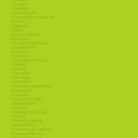
Eichstaett
Eislingen
Ellwangen
Emmendingen
Emmendingen-Landkreis
Enzkreis
Eppingen
Erding
Erding-Landkreis
Erlangen
Erlangen-Hoechstadt
Erlangen-Stadt
Eschborn
Esslingen
Esslingen-am-Neckar
Ettlingen
Fellbach
Filderstadt
Floersheim
Forchheim
Forchheim-Oberfranken
Frankenthal
Frankfurt
Frankfurt-am-Main
Frankfurt-Main
Freiburg
Freiburg-im-Breisgau
Freising
Freising-Landkreis
Freudenstadt
Freudenstadt-Landkreis
Freyung-Grafenau