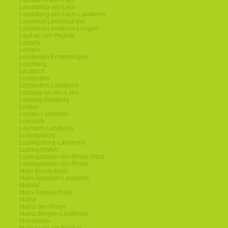
Landau-in-der-Pfalz
Landsberg-am-Lech
Landsberg-am-Lech-Landkreis
Landshut-Landshut-Isar
Landshut-Landkreis-Langen
Lauf-an-der-Pegnitz
Lebach
Leimen
Leinfelden-Echterdingen
Leonberg
Leutkirch
Lichtenfels
Lichtenfels-Landkreis
Limburg-an-der-Lahn
Limburg-Weilburg
Lindau
Lindau-Landkreis
Loerrach
Loerrach-Landkreis
Ludwigsburg
Ludwigsburg-Landkreis
Ludwigshafen
Ludwigshafen-am-Rhein-Stadt
Ludwigshafen-am-Rhein
Main-Kinzig-Kreis
Main-Spessart-Landkreis
Maintal
Main-Taunus-Kreis
Mainz
Mainz-am-Rhein
Mainz-Bingen-Landkreis
Mannheim