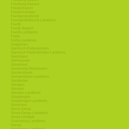
Friedberg-Bayern
Friedberg-Hessen
Friedrichsdorf
Friedrichshafen
Fuerstenfeldbruck
Fuerstenfeldbruck-Landkreis
Fuerth
Fuerth-Bayern
Fuerth-Landkreis
Fulda
Fulda-Landkreis
Gaggenau
Garmisch-Partenkirchen
Garmisch-Partenkirchen-Landkreis
Geislingen
Gelnhausen
Geretsried
Germering-Oberbayern
Germersheim
Germersheim-Landkreis
Gersthofen
Giengen
Giessen
Giessen-Landkreis
Goeppingen
Goeppingen-Landkreis
Griesheim
Gross-Gerau
Gross-Gerau-Landkreis
Gross-Umstadt
Guenzburg-Landkreis
Hanau