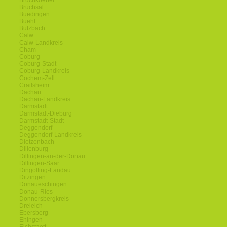
Bruchkoebel
Bruchsal
Buedingen
Buehl
Butzbach
Calw
Calw-Landkreis
Cham
Coburg
Coburg-Stadt
Coburg-Landkreis
Cochem-Zell
Crailsheim
Dachau
Dachau-Landkreis
Darmstadt
Darmstadt-Dieburg
Darmstadt-Stadt
Deggendorf
Deggendorf-Landkreis
Dietzenbach
Dillenburg
Dillingen-an-der-Donau
Dillingen-Saar
Dingolfing-Landau
Ditzingen
Donaueschingen
Donau-Ries
Donnersbergkreis
Dreieich
Ebersberg
Ehingen