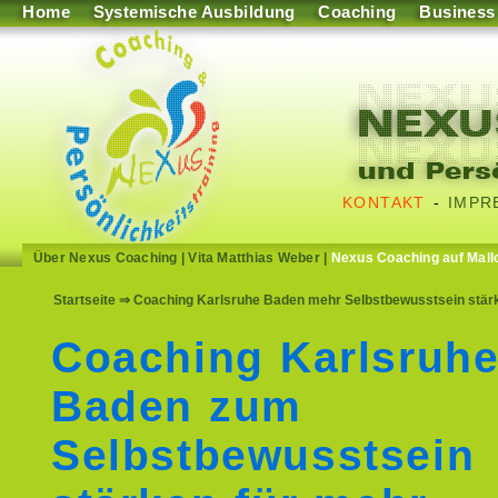
Home
Systemische Ausbildung
Coaching
Business
KONTAKT
-
IMPR
Über Nexus Coaching
|
Vita Matthias Weber
|
Nexus Coaching auf Mall
Startseite
⇒ Coaching Karlsruhe Baden mehr Selbstbewusstsein stärken
Coaching Karlsruh
Baden zum
Selbstbewusstsein