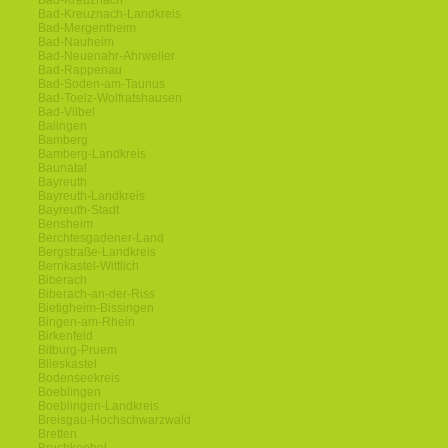
Bad-Kreuznach
Bad-Kreuznach-Landkreis
Bad-Mergentheim
Bad-Nauheim
Bad-Neuenahr-Ahrweiler
Bad-Rappenau
Bad-Soden-am-Taunus
Bad-Toelz-Wolfratshausen
Bad-Vilbel
Balingen
Bamberg
Bamberg-Landkreis
Baunatal
Bayreuth
Bayreuth-Landkreis
Bayreuth-Stadt
Bensheim
Berchtesgadener-Land
Bergstraße-Landkreis
Bernkastel-Wittlich
Biberach
Biberach-an-der-Riss
Bietigheim-Bissingen
Bingen-am-Rhein
Birkenfeld
Bitburg-Pruem
Blieskastel
Bodenseekreis
Boeblingen
Boeblingen-Landkreis
Breisgau-Hochschwarzwald
Bretten