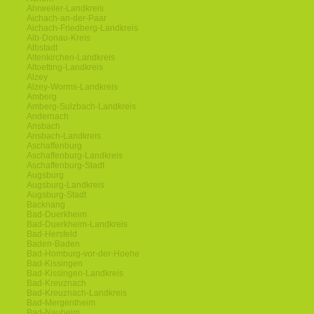
Ahrweiler-Landkreis
Aichach-an-der-Paar
Aichach-Friedberg-Landkreis
Alb-Donau-Kreis
Albstadt
Altenkirchen-Landkreis
Altoetting-Landkreis
Alzey
Alzey-Worms-Landkreis
Amberg
Amberg-Sulzbach-Landkreis
Andernach
Ansbach
Ansbach-Landkreis
Aschaffenburg
Aschaffenburg-Landkreis
Aschaffenburg-Stadt
Augsburg
Augsburg-Landkreis
Augsburg-Stadt
Backnang
Bad-Duerkheim
Bad-Duerkheim-Landkreis
Bad-Hersfeld
Baden-Baden
Bad-Homburg-vor-der-Hoehe
Bad-Kissingen
Bad-Kissingen-Landkreis
Bad-Kreuznach
Bad-Kreuznach-Landkreis
Bad-Mergentheim
Bad-Nauheim