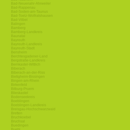
Bad-Neuenahr-Ahrweiler
Bad-Rappenau
Bad-Soden-am-Taunus
Bad-Toelz-Wolfratshausen
Bad-Vilbel
Balingen
Bamberg
Bamberg-Landkreis
Baunatal
Bayreuth
Bayreuth-Landkreis
Bayreuth-Stadt
Bensheim
Berchtesgadener-Land
Bergstraße-Landkreis
Bernkastel-Wittlich
Biberach
Biberach-an-der-Riss
Bietigheim-Bissingen
Bingen-am-Rhein
Birkenfeld
Bitburg-Pruem
Blieskastel
Bodenseekreis
Boeblingen
Boeblingen-Landkreis
Breisgau-Hochschwarzwald
Bretten
Bruchkoebel
Bruchsal
Buedingen
Buehl