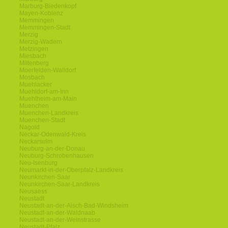
Marburg-Biedenkopf
Mayen-Koblenz
Memmingen
Memmingen-Stadt
Merzig
Merzig-Wadern
Metzingen
Miesbach
Miltenberg
Moerfelden-Walldorf
Mosbach
Muehlacker
Muehldorf-am-Inn
Muehlheim-am-Main
Muenchen
Muenchen-Landkreis
Muenchen-Stadt
Nagold
Neckar-Odenwald-Kreis
Neckarsulm
Neuburg-an-der-Donau
Neuburg-Schrobenhausen
Neu-Isenburg
Neumarkt-in-der-Oberpfalz-Landkreis
Neunkirchen-Saar
Neunkirchen-Saar-Landkreis
Neusaess
Neustadt
Neustadt-an-der-Aisch-Bad-Windsheim
Neustadt-an-der-Waldnaab
Neustadt-an-der-Weinstrasse
Neustadt-Pfalz