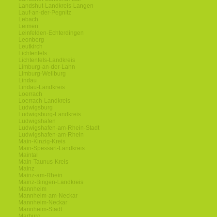
Landshut-Landkreis-Langen
Lauf-an-der-Pegnitz
Lebach
Leimen
Leinfelden-Echterdingen
Leonberg
Leutkirch
Lichtenfels
Lichtenfels-Landkreis
Limburg-an-der-Lahn
Limburg-Weilburg
Lindau
Lindau-Landkreis
Loerrach
Loerrach-Landkreis
Ludwigsburg
Ludwigsburg-Landkreis
Ludwigshafen
Ludwigshafen-am-Rhein-Stadt
Ludwigshafen-am-Rhein
Main-Kinzig-Kreis
Main-Spessart-Landkreis
Maintal
Main-Taunus-Kreis
Mainz
Mainz-am-Rhein
Mainz-Bingen-Landkreis
Mannheim
Mannheim-am-Neckar
Mannheim-Neckar
Mannheim-Stadt
Marburg