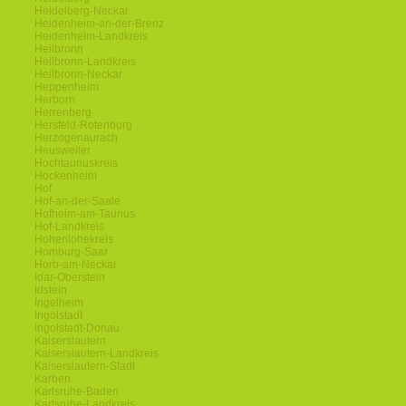
Heidelberg-Neckar
Heidenheim-an-der-Brenz
Heidenheim-Landkreis
Heilbronn
Heilbronn-Landkreis
Heilbronn-Neckar
Heppenheim
Herborn
Herrenberg
Hersfeld-Rotenburg
Herzogenaurach
Heusweiler
Hochtaunuskreis
Hockenheim
Hof
Hof-an-der-Saale
Hofheim-am-Taunus
Hof-Landkreis
Hohenlohekreis
Homburg-Saar
Horb-am-Neckar
Idar-Oberstein
Idstein
Ingelheim
Ingolstadt
Ingolstadt-Donau
Kaiserslautern
Kaiserslautern-Landkreis
Kaiserslautern-Stadt
Karben
Karlsruhe-Baden
Karlsruhe-Landkreis