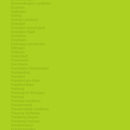
Emmendingen-Landkreis
Enzkreis
Eppingen
Erding
Erding-Landkreis
Erlangen
Erlangen-Hoechstadt
Erlangen-Stadt
Eschborn
Esslingen
Esslingen-am-Neckar
Ettlingen
Fellbach
Filderstadt
Floersheim
Forchheim
Forchheim-Oberfranken
Frankenthal
Frankfurt
Frankfurt-am-Main
Frankfurt-Main
Freiburg
Freiburg-im-Breisgau
Freising
Freising-Landkreis
Freudenstadt
Freudenstadt-Landkreis
Freyung-Grafenau
Friedberg-Bayern
Friedberg-Hessen
Friedrichsdorf
Friedrichshafen