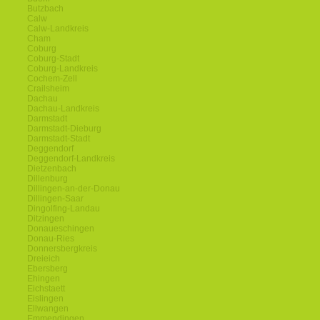
Butzbach
Calw
Calw-Landkreis
Cham
Coburg
Coburg-Stadt
Coburg-Landkreis
Cochem-Zell
Crailsheim
Dachau
Dachau-Landkreis
Darmstadt
Darmstadt-Dieburg
Darmstadt-Stadt
Deggendorf
Deggendorf-Landkreis
Dietzenbach
Dillenburg
Dillingen-an-der-Donau
Dillingen-Saar
Dingolfing-Landau
Ditzingen
Donaueschingen
Donau-Ries
Donnersbergkreis
Dreieich
Ebersberg
Ehingen
Eichstaett
Eislingen
Ellwangen
Emmendingen