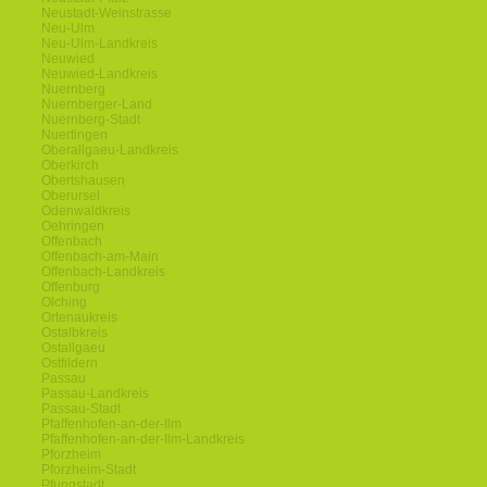
Neustadt-Weinstrasse
Neu-Ulm
Neu-Ulm-Landkreis
Neuwied
Neuwied-Landkreis
Nuernberg
Nuernberger-Land
Nuernberg-Stadt
Nuertingen
Oberallgaeu-Landkreis
Oberkirch
Obertshausen
Oberursel
Odenwaldkreis
Oehringen
Offenbach
Offenbach-am-Main
Offenbach-Landkreis
Offenburg
Olching
Ortenaukreis
Ostalbkreis
Ostallgaeu
Ostfildern
Passau
Passau-Landkreis
Passau-Stadt
Pfaffenhofen-an-der-Ilm
Pfaffenhofen-an-der-Ilm-Landkreis
Pforzheim
Pforzheim-Stadt
Pfungstadt