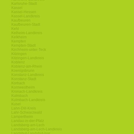
Karlsruhe-Stadt
Kassel
Kassel-Hessen
Kassel-Landkreis
Kaufbeuren
Kaufbeuren-Stadt
Kehl
Kelheim-Landkreis
Kelkheim
Kempten
Kempten-Stadt
Kirchheim-unter-Teck
Kitzingen
Kitzingen-Landkreis
Koblenz
Koblenz-am-Rhein
Koenigsbrunn
Konstanz-Landkreis
Konstanz-Stadt
Korbach
Kornwestheim
Kronach-Landkreis
Kulmbach
Kulmbach-Landkreis
Kusel
Lahn-Dill-Kreis
Lahr-Schwarzwald
Lampertheim
Landau-in-der-Pfalz
Landsberg-am-Lech
Landsberg-am-Lech-Landkreis
Landshut-Landshut-Isar