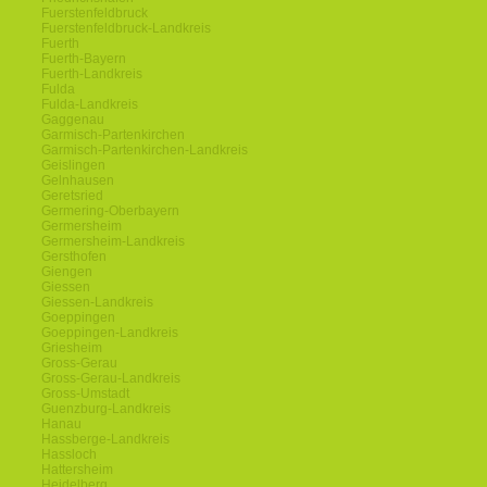
Fuerstenfeldbruck
Fuerstenfeldbruck-Landkreis
Fuerth
Fuerth-Bayern
Fuerth-Landkreis
Fulda
Fulda-Landkreis
Gaggenau
Garmisch-Partenkirchen
Garmisch-Partenkirchen-Landkreis
Geislingen
Gelnhausen
Geretsried
Germering-Oberbayern
Germersheim
Germersheim-Landkreis
Gersthofen
Giengen
Giessen
Giessen-Landkreis
Goeppingen
Goeppingen-Landkreis
Griesheim
Gross-Gerau
Gross-Gerau-Landkreis
Gross-Umstadt
Guenzburg-Landkreis
Hanau
Hassberge-Landkreis
Hassloch
Hattersheim
Heidelberg