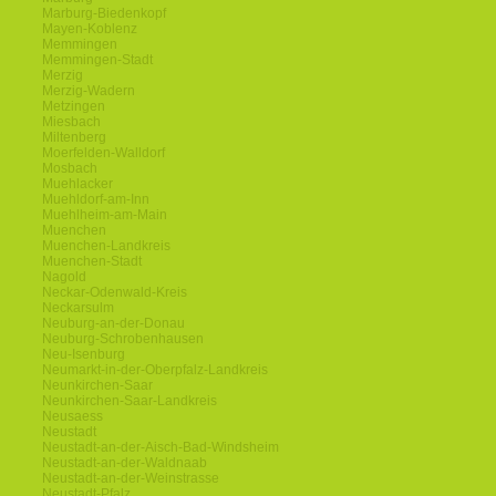
Marburg-Biedenkopf
Mayen-Koblenz
Memmingen
Memmingen-Stadt
Merzig
Merzig-Wadern
Metzingen
Miesbach
Miltenberg
Moerfelden-Walldorf
Mosbach
Muehlacker
Muehldorf-am-Inn
Muehlheim-am-Main
Muenchen
Muenchen-Landkreis
Muenchen-Stadt
Nagold
Neckar-Odenwald-Kreis
Neckarsulm
Neuburg-an-der-Donau
Neuburg-Schrobenhausen
Neu-Isenburg
Neumarkt-in-der-Oberpfalz-Landkreis
Neunkirchen-Saar
Neunkirchen-Saar-Landkreis
Neusaess
Neustadt
Neustadt-an-der-Aisch-Bad-Windsheim
Neustadt-an-der-Waldnaab
Neustadt-an-der-Weinstrasse
Neustadt-Pfalz