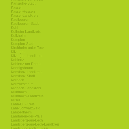
Karlsruhe-Stadt
Kassel
Kassel-Hessen
Kassel-Landkreis
Kaufbeuren
Kaufbeuren-Stadt
Kehl
Kelheim-Landkreis
Kelkheim
Kempten
Kempten-Stadt
Kirchheim-unter-Teck
Kitzingen
Kitzingen-Landkreis
Koblenz
Koblenz-am-Rhein
Koenigsbrunn
Konstanz-Landkreis
Konstanz-Stadt
Korbach
Kornwestheim
Kronach-Landkreis
Kulmbach
Kulmbach-Landkreis
Kusel
Lahn-Dill-Kreis
Lahr-Schwarzwald
Lampertheim
Landau-in-der-Pfalz
Landsberg-am-Lech
Landsberg-am-Lech-Landkreis
Landshut-Landshut-Isar