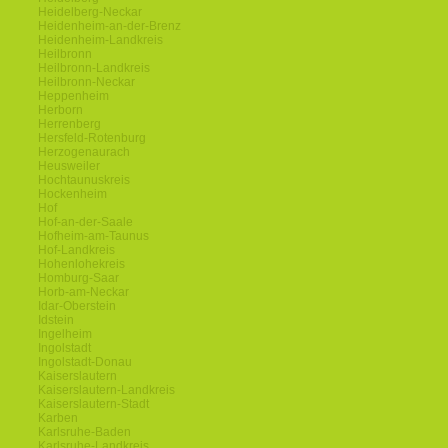
Heidelberg-Neckar
Heidenheim-an-der-Brenz
Heidenheim-Landkreis
Heilbronn
Heilbronn-Landkreis
Heilbronn-Neckar
Heppenheim
Herborn
Herrenberg
Hersfeld-Rotenburg
Herzogenaurach
Heusweiler
Hochtaunuskreis
Hockenheim
Hof
Hof-an-der-Saale
Hofheim-am-Taunus
Hof-Landkreis
Hohenlohekreis
Homburg-Saar
Horb-am-Neckar
Idar-Oberstein
Idstein
Ingelheim
Ingolstadt
Ingolstadt-Donau
Kaiserslautern
Kaiserslautern-Landkreis
Kaiserslautern-Stadt
Karben
Karlsruhe-Baden
Karlsruhe-Landkreis