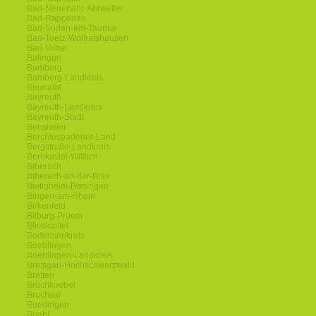
Bad-Neuenahr-Ahrweiler
Bad-Rappenau
Bad-Soden-am-Taunus
Bad-Toelz-Wolfratshausen
Bad-Vilbel
Balingen
Bamberg
Bamberg-Landkreis
Baunatal
Bayreuth
Bayreuth-Landkreis
Bayreuth-Stadt
Bensheim
Berchtesgadener-Land
Bergstraße-Landkreis
Bernkastel-Wittlich
Biberach
Biberach-an-der-Riss
Bietigheim-Bissingen
Bingen-am-Rhein
Birkenfeld
Bitburg-Pruem
Blieskastel
Bodenseekreis
Boeblingen
Boeblingen-Landkreis
Breisgau-Hochschwarzwald
Bretten
Bruchkoebel
Bruchsal
Buedingen
Buehl