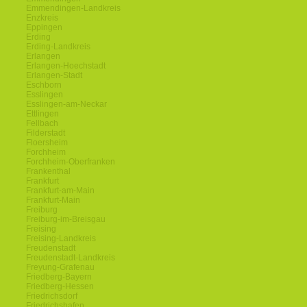
Emmendingen-Landkreis
Enzkreis
Eppingen
Erding
Erding-Landkreis
Erlangen
Erlangen-Hoechstadt
Erlangen-Stadt
Eschborn
Esslingen
Esslingen-am-Neckar
Ettlingen
Fellbach
Filderstadt
Floersheim
Forchheim
Forchheim-Oberfranken
Frankenthal
Frankfurt
Frankfurt-am-Main
Frankfurt-Main
Freiburg
Freiburg-im-Breisgau
Freising
Freising-Landkreis
Freudenstadt
Freudenstadt-Landkreis
Freyung-Grafenau
Friedberg-Bayern
Friedberg-Hessen
Friedrichsdorf
Friedrichshafen