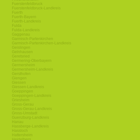
Fuerstenfeldbruck
Fuerstenfeldbruck-Landkreis
Fuerth
Fuerth-Bayern
Fuerth-Landkreis
Fulda
Fulda-Landkreis
Gaggenau
Garmisch-Partenkirchen
Garmisch-Partenkirchen-Landkreis
Geislingen
Gelnhausen
Geretsried
Germering-Oberbayern
Germersheim
Germersheim-Landkreis
Gersthofen
Giengen
Giessen
Giessen-Landkreis
Goeppingen
Goeppingen-Landkreis
Griesheim
Gross-Gerau
Gross-Gerau-Landkreis
Gross-Umstadt
Guenzburg-Landkreis
Hanau
Hassberge-Landkreis
Hassloch
Hattersheim
Heidelberg