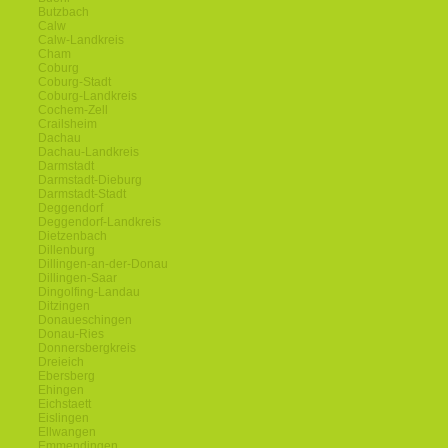
Butzbach
Calw
Calw-Landkreis
Cham
Coburg
Coburg-Stadt
Coburg-Landkreis
Cochem-Zell
Crailsheim
Dachau
Dachau-Landkreis
Darmstadt
Darmstadt-Dieburg
Darmstadt-Stadt
Deggendorf
Deggendorf-Landkreis
Dietzenbach
Dillenburg
Dillingen-an-der-Donau
Dillingen-Saar
Dingolfing-Landau
Ditzingen
Donaueschingen
Donau-Ries
Donnersbergkreis
Dreieich
Ebersberg
Ehingen
Eichstaett
Eislingen
Ellwangen
Emmendingen