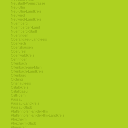
Neustadt-Weinstrasse
Neu-Ulm
Neu-Ulm-Landkreis
Neuwied
Neuwied-Landkreis
Nuernberg
Nuernberger-Land
Nuernberg-Stadt
Nuertingen
Oberallgaeu-Landkreis
Oberkirch
Obertshausen
Oberursel
Odenwaldkreis
Oehringen
Offenbach
Offenbach-am-Main
Offenbach-Landkreis
Offenburg
Olching
Ortenaukreis
Ostalbkreis
Ostallgaeu
Ostfildern
Passau
Passau-Landkreis
Passau-Stadt
Pfaffenhofen-an-der-Ilm
Pfaffenhofen-an-der-Ilm-Landkreis
Pforzheim
Pforzheim-Stadt
Pfungstadt