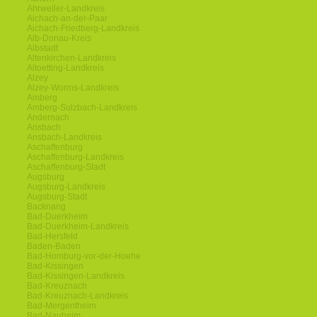
Ahrweiler-Landkreis
Aichach-an-der-Paar
Aichach-Friedberg-Landkreis
Alb-Donau-Kreis
Albstadt
Altenkirchen-Landkreis
Altoetting-Landkreis
Alzey
Alzey-Worms-Landkreis
Amberg
Amberg-Sulzbach-Landkreis
Andernach
Ansbach
Ansbach-Landkreis
Aschaffenburg
Aschaffenburg-Landkreis
Aschaffenburg-Stadt
Augsburg
Augsburg-Landkreis
Augsburg-Stadt
Backnang
Bad-Duerkheim
Bad-Duerkheim-Landkreis
Bad-Hersfeld
Baden-Baden
Bad-Homburg-vor-der-Hoehe
Bad-Kissingen
Bad-Kissingen-Landkreis
Bad-Kreuznach
Bad-Kreuznach-Landkreis
Bad-Mergentheim
Bad-Nauheim