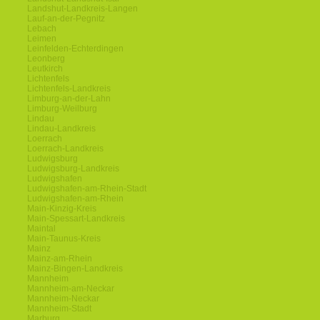
Landshut-Landkreis-Langen
Lauf-an-der-Pegnitz
Lebach
Leimen
Leinfelden-Echterdingen
Leonberg
Leutkirch
Lichtenfels
Lichtenfels-Landkreis
Limburg-an-der-Lahn
Limburg-Weilburg
Lindau
Lindau-Landkreis
Loerrach
Loerrach-Landkreis
Ludwigsburg
Ludwigsburg-Landkreis
Ludwigshafen
Ludwigshafen-am-Rhein-Stadt
Ludwigshafen-am-Rhein
Main-Kinzig-Kreis
Main-Spessart-Landkreis
Maintal
Main-Taunus-Kreis
Mainz
Mainz-am-Rhein
Mainz-Bingen-Landkreis
Mannheim
Mannheim-am-Neckar
Mannheim-Neckar
Mannheim-Stadt
Marburg