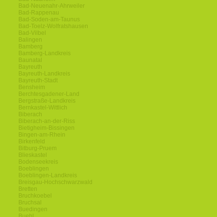
Bad-Neuenahr-Ahrweiler
Bad-Rappenau
Bad-Soden-am-Taunus
Bad-Toelz-Wolfratshausen
Bad-Vilbel
Balingen
Bamberg
Bamberg-Landkreis
Baunatal
Bayreuth
Bayreuth-Landkreis
Bayreuth-Stadt
Bensheim
Berchtesgadener-Land
Bergstraße-Landkreis
Bernkastel-Wittlich
Biberach
Biberach-an-der-Riss
Bietigheim-Bissingen
Bingen-am-Rhein
Birkenfeld
Bitburg-Pruem
Blieskastel
Bodenseekreis
Boeblingen
Boeblingen-Landkreis
Breisgau-Hochschwarzwald
Bretten
Bruchkoebel
Bruchsal
Buedingen
Buehl