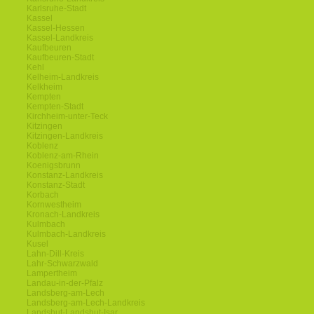
Karlsruhe-Stadt
Kassel
Kassel-Hessen
Kassel-Landkreis
Kaufbeuren
Kaufbeuren-Stadt
Kehl
Kelheim-Landkreis
Kelkheim
Kempten
Kempten-Stadt
Kirchheim-unter-Teck
Kitzingen
Kitzingen-Landkreis
Koblenz
Koblenz-am-Rhein
Koenigsbrunn
Konstanz-Landkreis
Konstanz-Stadt
Korbach
Kornwestheim
Kronach-Landkreis
Kulmbach
Kulmbach-Landkreis
Kusel
Lahn-Dill-Kreis
Lahr-Schwarzwald
Lampertheim
Landau-in-der-Pfalz
Landsberg-am-Lech
Landsberg-am-Lech-Landkreis
Landshut-Landshut-Isar