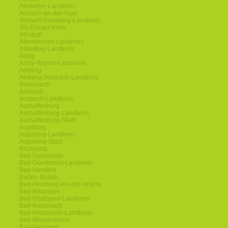
Ahrweiler-Landkreis
Aichach-an-der-Paar
Aichach-Friedberg-Landkreis
Alb-Donau-Kreis
Albstadt
Altenkirchen-Landkreis
Altoetting-Landkreis
Alzey
Alzey-Worms-Landkreis
Amberg
Amberg-Sulzbach-Landkreis
Andernach
Ansbach
Ansbach-Landkreis
Aschaffenburg
Aschaffenburg-Landkreis
Aschaffenburg-Stadt
Augsburg
Augsburg-Landkreis
Augsburg-Stadt
Backnang
Bad-Duerkheim
Bad-Duerkheim-Landkreis
Bad-Hersfeld
Baden-Baden
Bad-Homburg-vor-der-Hoehe
Bad-Kissingen
Bad-Kissingen-Landkreis
Bad-Kreuznach
Bad-Kreuznach-Landkreis
Bad-Mergentheim
Bad-Nauheim