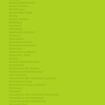
Marburg-Biedenkopf
Mayen-Koblenz
Memmingen
Memmingen-Stadt
Merzig
Merzig-Wadern
Metzingen
Miesbach
Miltenberg
Moerfelden-Walldorf
Mosbach
Muehlacker
Muehldorf-am-Inn
Muehlheim-am-Main
Muenchen
Muenchen-Landkreis
Muenchen-Stadt
Nagold
Neckar-Odenwald-Kreis
Neckarsulm
Neuburg-an-der-Donau
Neuburg-Schrobenhausen
Neu-Isenburg
Neumarkt-in-der-Oberpfalz-Landkreis
Neunkirchen-Saar
Neunkirchen-Saar-Landkreis
Neusaess
Neustadt
Neustadt-an-der-Aisch-Bad-Windsheim
Neustadt-an-der-Waldnaab
Neustadt-an-der-Weinstrasse
Neustadt-Pfalz