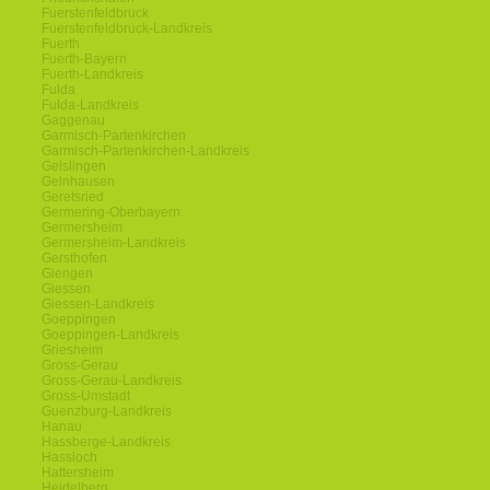
Fuerstenfeldbruck
Fuerstenfeldbruck-Landkreis
Fuerth
Fuerth-Bayern
Fuerth-Landkreis
Fulda
Fulda-Landkreis
Gaggenau
Garmisch-Partenkirchen
Garmisch-Partenkirchen-Landkreis
Geislingen
Gelnhausen
Geretsried
Germering-Oberbayern
Germersheim
Germersheim-Landkreis
Gersthofen
Giengen
Giessen
Giessen-Landkreis
Goeppingen
Goeppingen-Landkreis
Griesheim
Gross-Gerau
Gross-Gerau-Landkreis
Gross-Umstadt
Guenzburg-Landkreis
Hanau
Hassberge-Landkreis
Hassloch
Hattersheim
Heidelberg