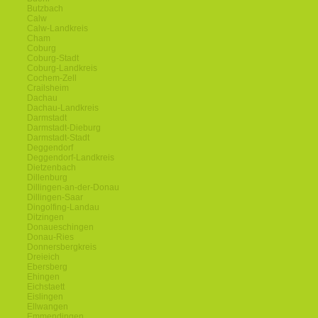
Butzbach
Calw
Calw-Landkreis
Cham
Coburg
Coburg-Stadt
Coburg-Landkreis
Cochem-Zell
Crailsheim
Dachau
Dachau-Landkreis
Darmstadt
Darmstadt-Dieburg
Darmstadt-Stadt
Deggendorf
Deggendorf-Landkreis
Dietzenbach
Dillenburg
Dillingen-an-der-Donau
Dillingen-Saar
Dingolfing-Landau
Ditzingen
Donaueschingen
Donau-Ries
Donnersbergkreis
Dreieich
Ebersberg
Ehingen
Eichstaett
Eislingen
Ellwangen
Emmendingen