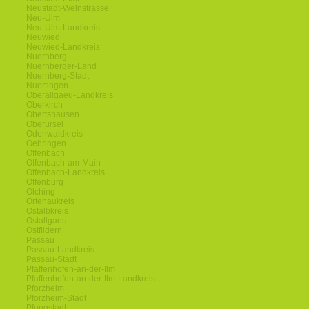
Neustadt-Weinstrasse
Neu-Ulm
Neu-Ulm-Landkreis
Neuwied
Neuwied-Landkreis
Nuernberg
Nuernberger-Land
Nuernberg-Stadt
Nuertingen
Oberallgaeu-Landkreis
Oberkirch
Obertshausen
Oberursel
Odenwaldkreis
Oehringen
Offenbach
Offenbach-am-Main
Offenbach-Landkreis
Offenburg
Olching
Ortenaukreis
Ostalbkreis
Ostallgaeu
Ostfildern
Passau
Passau-Landkreis
Passau-Stadt
Pfaffenhofen-an-der-Ilm
Pfaffenhofen-an-der-Ilm-Landkreis
Pforzheim
Pforzheim-Stadt
Pfungstadt