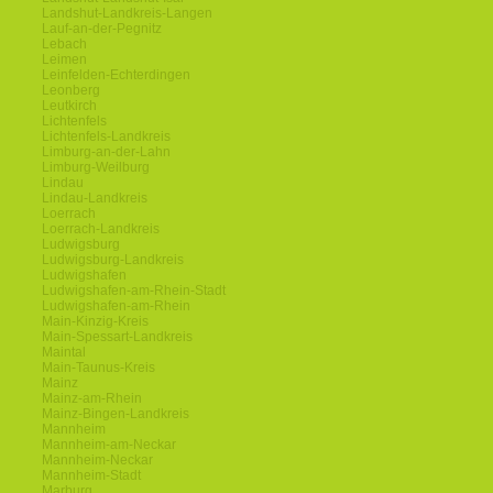
Landshut-Landkreis-Langen
Lauf-an-der-Pegnitz
Lebach
Leimen
Leinfelden-Echterdingen
Leonberg
Leutkirch
Lichtenfels
Lichtenfels-Landkreis
Limburg-an-der-Lahn
Limburg-Weilburg
Lindau
Lindau-Landkreis
Loerrach
Loerrach-Landkreis
Ludwigsburg
Ludwigsburg-Landkreis
Ludwigshafen
Ludwigshafen-am-Rhein-Stadt
Ludwigshafen-am-Rhein
Main-Kinzig-Kreis
Main-Spessart-Landkreis
Maintal
Main-Taunus-Kreis
Mainz
Mainz-am-Rhein
Mainz-Bingen-Landkreis
Mannheim
Mannheim-am-Neckar
Mannheim-Neckar
Mannheim-Stadt
Marburg