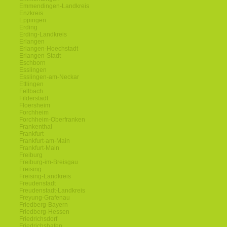
Emmendingen-Landkreis
Enzkreis
Eppingen
Erding
Erding-Landkreis
Erlangen
Erlangen-Hoechstadt
Erlangen-Stadt
Eschborn
Esslingen
Esslingen-am-Neckar
Ettlingen
Fellbach
Filderstadt
Floersheim
Forchheim
Forchheim-Oberfranken
Frankenthal
Frankfurt
Frankfurt-am-Main
Frankfurt-Main
Freiburg
Freiburg-im-Breisgau
Freising
Freising-Landkreis
Freudenstadt
Freudenstadt-Landkreis
Freyung-Grafenau
Friedberg-Bayern
Friedberg-Hessen
Friedrichsdorf
Friedrichshafen