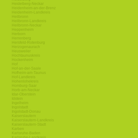
Heidelberg-Neckar
Heidenheim-an-der-Brenz
Heidenheim-Landkreis
Heilbronn
Heilbronn-Landkreis
Heilbronn-Neckar
Heppenheim
Herborn
Herrenberg
Hersfeld-Rotenburg
Herzogenaurach
Heusweiler
Hochtaunuskreis
Hockenheim
Hof
Hof-an-der-Saale
Hofheim-am-Taunus
Hof-Landkreis
Hohenlohekreis
Homburg-Saar
Horb-am-Neckar
Idar-Oberstein
Idstein
Ingelheim
Ingolstadt
Ingolstadt-Donau
Kaiserslautern
Kaiserslautern-Landkreis
Kaiserslautern-Stadt
Karben
Karlsruhe-Baden
Karlsruhe-Landkreis