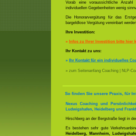
Vorab eine voraussichtliche Anzah
individuellen Gegebenheiten wenig sinnv
Die Honorarvergütung für das Erstge
bargeldlose Vergütung vereinbart werde
Ihre Investition:
»
Infos zu Ihrer Investition bitte hier 
Ihr Kontakt zu uns:
»
Ihr Kontakt für ein individuelles Co
» zum Seitenanfang Coaching | NLP-Coa
So finden Sie unsere Praxis, für 
Nexus Coaching und Persönlichkei
Ludwigshafen, Heidelberg und Frankf
Hirschberg an der Bergstraße liegt in d
Es bestehen sehr gute Verkehrsanbi
Heidelberg, Mannheim, Ludwigshafen