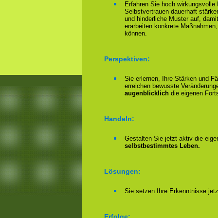
Erfahren Sie hoch wirkungsvolle
Selbstvertrauen dauerhaft stärke
und hinderliche Muster auf, damit
erarbeiten konkrete Maßnahmen,
können.
Perspektiven:
Sie erlernen, Ihre Stärken und F
erreichen bewusste Veränderungen
augenblicklich
die eigenen Forts
Handeln:
Gestalten Sie jetzt aktiv die eig
selbstbestimmtes Leben.
Lösungen:
Sie setzen Ihre Erkenntnisse jet
Erfolge: