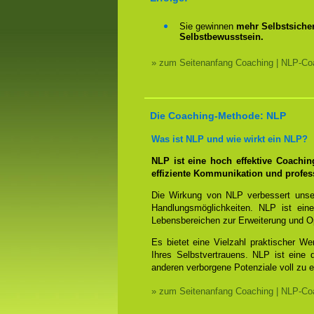
Sie gewinnen
mehr Selbstsicher
Selbstbewusstsein.
» zum Seitenanfang Coaching | NLP-Coa
Die Coaching-Methode: NLP
Was ist NLP und wie wirkt ein NLP?
NLP ist eine hoch effektive Coachi
effiziente Kommunikation und profes
Die Wirkung von NLP verbessert unse
Handlungsmöglichkeiten. NLP ist eine
Lebensbereichen zur Erweiterung und O
Es bietet eine Vielzahl praktischer W
Ihres Selbstvertrauens. NLP ist eine
anderen verborgene Potenziale voll zu e
» zum Seitenanfang Coaching | NLP-Coa