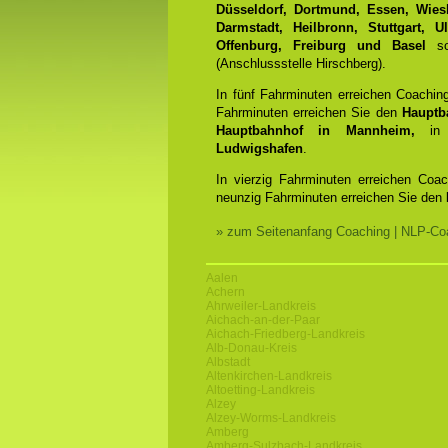
Düsseldorf, Dortmund, Essen, Wiesb
Darmstadt, Heilbronn, Stuttgart, 
Offenburg, Freiburg und Basel
sow
(Anschlussstelle Hirschberg).
In fünf Fahrminuten erreichen Coachin
Fahrminuten erreichen Sie den
Hauptb
Hauptbahnhof in Mannheim,
in 
Ludwigshafen
.
In vierzig Fahrminuten erreichen Coa
neunzig Fahrminuten erreichen Sie den
» zum Seitenanfang Coaching | NLP-Coa
Aalen
Achern
Ahrweiler-Landkreis
Aichach-an-der-Paar
Aichach-Friedberg-Landkreis
Alb-Donau-Kreis
Albstadt
Altenkirchen-Landkreis
Altoetting-Landkreis
Alzey
Alzey-Worms-Landkreis
Amberg
Amberg-Sulzbach-Landkreis