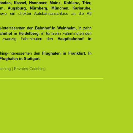
aden, Kassel, Hannover, Mainz, Koblenz, Trier,
Ulm, Augsburg, Nürnberg, München, Karlsruhe,
ie ein direkter Autobahnanschluss an die A5
g-Interessenten den
Bahnhof in Weinheim
, in zehn
ahnhof in Heidelberg
, in fünfzehn Fahrminuten den
zwanzig Fahrminuten den
Hauptbahnhof in
ching-Interessenten den
Flughafen in Frankfurt.
In
Flughafen in Stuttgart.
ching | Privates Coaching