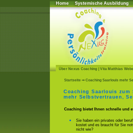
Home
Systemische Ausbildung
Über Nexus Coaching
|
Vita Matthias Web
Startseite
⇒ Coaching Saarlouis mehr Sel
Coaching Saarlouis zum 
mehr Selbstvertrauen, S
Coaching bietet Ihnen schnelle und 
Sie haben ein privates oder beru
kostet und es braucht für Sie n
nicht wie?