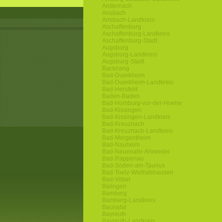
Andernach
Ansbach
Ansbach-Landkreis
Aschaffenburg
Aschaffenburg-Landkreis
Aschaffenburg-Stadt
Augsburg
Augsburg-Landkreis
Augsburg-Stadt
Backnang
Bad-Duerkheim
Bad-Duerkheim-Landkreis
Bad-Hersfeld
Baden-Baden
Bad-Homburg-vor-der-Hoehe
Bad-Kissingen
Bad-Kissingen-Landkreis
Bad-Kreuznach
Bad-Kreuznach-Landkreis
Bad-Mergentheim
Bad-Nauheim
Bad-Neuenahr-Ahrweiler
Bad-Rappenau
Bad-Soden-am-Taunus
Bad-Toelz-Wolfratshausen
Bad-Vilbel
Balingen
Bamberg
Bamberg-Landkreis
Baunatal
Bayreuth
Bayreuth-Landkreis